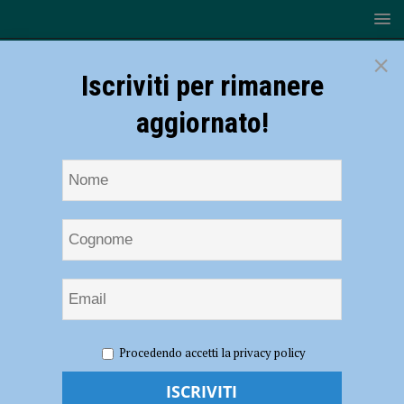
×
Iscriviti per rimanere
aggiornato!
HOME
NOTIZIE
ATTUALITÀ
Temperature basse,
Procedendo accetti la privacy policy
Iren: “Importante proteggere i contatori”
Temperature basse, Iren: “Importante