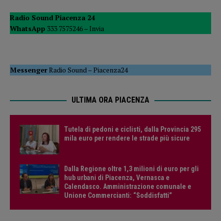
Radio Sound Piacenza 24
WhatsApp
333 7575246 –
Invia
Messenger
Radio Sound
–
Piacenza24
ULTIMA ORA PIACENZA
Tutela di pedoni e ciclisti, dalla Provincia 295
mila euro per rendere le strade più sicure
Dalla Regione oltre 1,3 milioni di euro per gli
hub urbani di Piacenza, Vernasca e
Calendasco. Amministrazione comunale e
Unione Commercianti: “Soddisfatti”