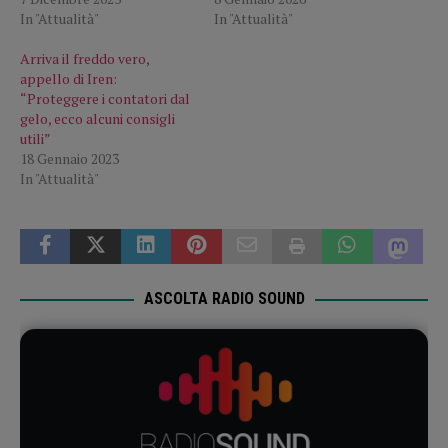
In "Attualità"
In "Attualità"
Arriva il freddo vero,
appello di Iren:
“Proteggere i contatori dal
gelo, ecco alcuni consigli
utili”
18 Gennaio 2023
In "Attualità"
ASCOLTA RADIO SOUND