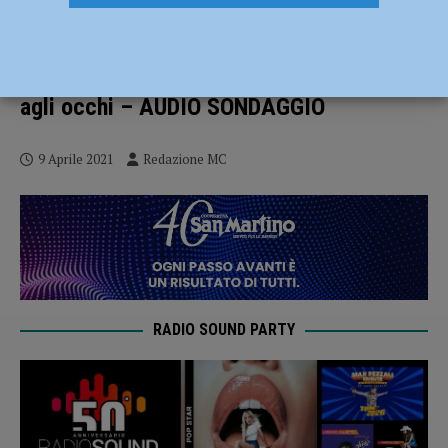
Proteste contro le chiusure, gli esercenti
piacentini: “Pochi i violenti, tante le
persone che manifestano con le lacrime
agli occhi – AUDIO SONDAGGIO
9 Aprile 2021
Redazione MC
RADIO SOUND PARTY