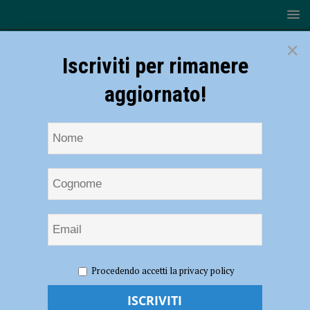
×
Iscriviti per rimanere
aggiornato!
HOME
NOTIZIE
ATTUALITÀ
Proteste contro le
Procedendo accetti la privacy policy
chiusure, gli esercenti piacentini: “Pochi i violenti, tante le persone che
manifestano con le lacrime agli occhi – AUDIO SONDAGGIO