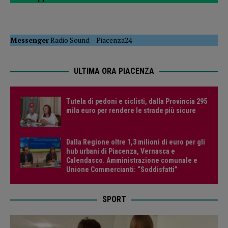
Messenger
Radio Sound
–
Piacenza24
ULTIMA ORA PIACENZA
Tutela di pedoni e ciclisti, dalla Provincia 295
mila euro per rendere le strade più sicure
Dalla Regione oltre 1,3 milioni di euro per gli
hub urbani di Piacenza, Vernasca e
Calendasco. Amministrazione comunale e
Unione Commercianti: “Soddisfatti”
SPORT