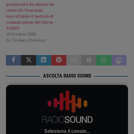
perplessità dei sindaci sui
controlli. Veneziani:
inaccettabile il metodo di
comunicazione del Dpcm –
AUDIO
19 Ottobre 2020
In "Cronaca Piacenza"
ASCOLTA RADIO SOUND
Seleziona il canale...