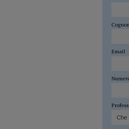
Cogno
Email
Numer
Profes