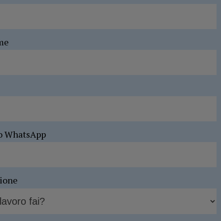
me
o WhatsApp
sione