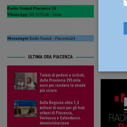
11 Luglio 
POLITICA
Radio Sound Piacenza 24
WhatsApp
333 7575246 –
Invia
[ 5 Agosto 2026 ]
Caldo estremo e asili nido, Tagliaferri (F
Messenger
Radio Sound
–
Piacenza24
ULTIMA ORA PIACENZA
Tutela di pedoni e ciclisti,
dalla Provincia 295 mila
euro per rendere le strade
più sicure
Dalla Regione oltre 1,3
milioni di euro per gli hub
urbani di Piacenza,
Vernasca e Calendasco.
Amministrazione