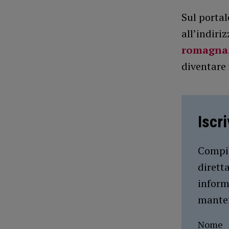
Sul portal
all’indiri
romagna.
diventare
Iscr
Compil
dirett
inform
manten
Nome