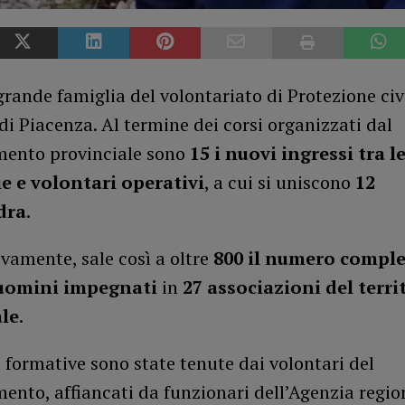
grande famiglia del volontariato di Protezione civi
di Piacenza. Al termine dei corsi organizzati dal
ento provinciale sono
15 i nuovi ingressi tra le
e e volontari operativi
, a cui si uniscono
12
dra
.
vamente, sale così a oltre
800 il numero comple
uomini impegnati
in
27 associazioni del terri
ale
.
à formative sono state tenute dai volontari del
nto, affiancati da funzionari dell’Agenzia region