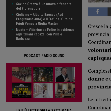
Savino Orazzo è un nuovo difensore
del Fiorenzuola
Ciclismo – Alberto Baesso (Asd
Programma Auto) è il “re” del Giro del
Friuli Venezia Giulia Master
Cresce la 
Nuoto – Vittorino da Feltre in evidenza
provincia 
agli Italiani Ragazzi con Pilla e
Barbazza
Coordinam
volontari
PODCAST RADIO SOUND
capisqua
Complessi
donne e 
provinci
Le attivit
Coordiname
LE PIÙ LETTE DELLA SETTIMANA