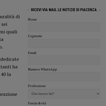
RICEVI VIA MAIL LE NOTIZIE DI PIACENZA
uralità di
Nome
 sei
emi quali
Cognome
za
o.
Email
 dedicate
ntanti ha
Numero WhatsApp
 40 la
Professione
borazione
Fascia di età