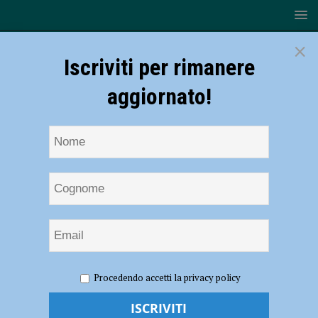
×
Iscriviti per rimanere
aggiornato!
HOME
NOTIZIE
ATTUALITÀ
Reddito di
Procedendo accetti la privacy policy
cittadinanza, in provincia di Piacenza 1876 domande
Reddito di cittadinanza, in provincia di