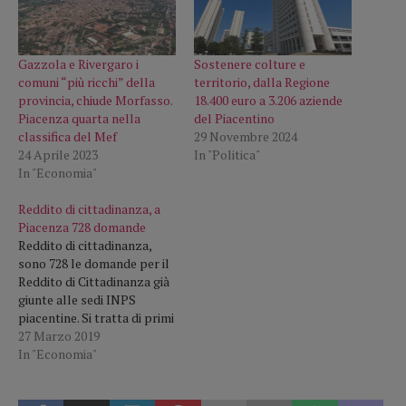
Gazzola e Rivergaro i
Sostenere colture e
comuni “più ricchi” della
territorio, dalla Regione
provincia, chiude Morfasso.
18.400 euro a 3.206 aziende
Piacenza quarta nella
del Piacentino
classifica del Mef
29 Novembre 2024
24 Aprile 2023
In "Politica"
In "Economia"
Reddito di cittadinanza, a
Piacenza 728 domande
Reddito di cittadinanza,
sono 728 le domande per il
Reddito di Cittadinanza già
giunte alle sedi INPS
piacentine. Si tratta di primi
dati parziali di questa
27 Marzo 2019
misura di aiuto. Formazione
In "Economia"
e inserimento nel mondo
del lavoro che si sta