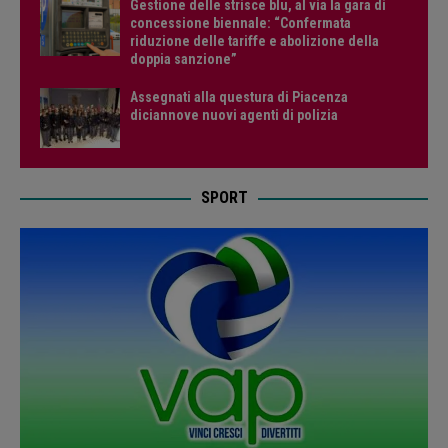
Gestione delle strisce blu, al via la gara di
concessione biennale: “Confermata
riduzione delle tariffe e abolizione della
doppia sanzione”
Assegnati alla questura di Piacenza
diciannove nuovi agenti di polizia
SPORT