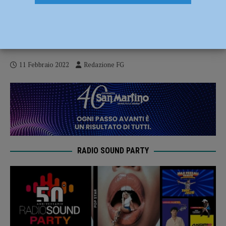
Finanziamenti per il restauro dei giardini
vincolati, ecco quelli che possono
partecipare al bando
11 Febbraio 2022
Redazione FG
RADIO SOUND PARTY