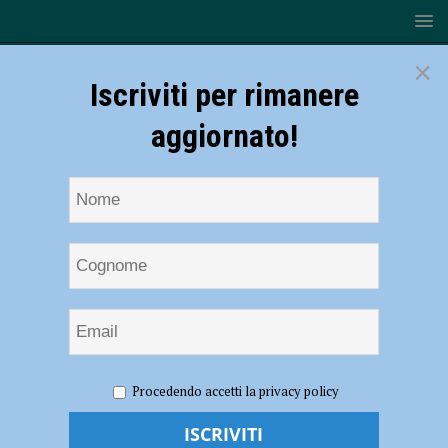
×
Iscriviti per rimanere
aggiornato!
HOME
NOTIZIE
ATTUALITÀ
Finanziamenti per il
Procedendo accetti la privacy policy
restauro dei giardini vincolati, ecco quelli che possono partecipare al
bando