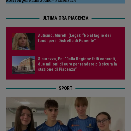
Messenger
Radio Sound
–
Piacenza24
ULTIMA ORA PIACENZA
Autismo, Murelli (Lega): “No al taglio dei
fondi per il Distretto di Ponente”
Sicurezza, Pd: “Dalla Regione fatti concreti,
due milioni di euro per rendere più sicura la
stazione di Piacenza”
SPORT