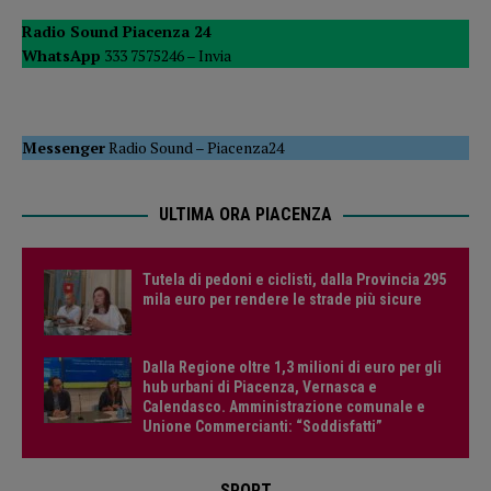
Radio Sound Piacenza 24
WhatsApp
333 7575246 –
Invia
Messenger
Radio Sound
–
Piacenza24
ULTIMA ORA PIACENZA
Tutela di pedoni e ciclisti, dalla Provincia 295
mila euro per rendere le strade più sicure
Dalla Regione oltre 1,3 milioni di euro per gli
hub urbani di Piacenza, Vernasca e
Calendasco. Amministrazione comunale e
Unione Commercianti: “Soddisfatti”
SPORT