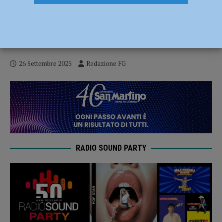
Perso e ferito tra i boschi di Morfasso,
ritrovato nella notte il fungaiolo disperso.
Ferito anche un soccorritore
26 Settembre 2025
Redazione FG
RADIO SOUND PARTY