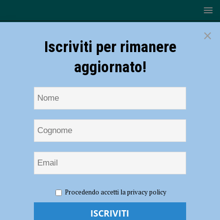
×
Iscriviti per rimanere
aggiornato!
HOME
NOTIZIE
CRONACA PIACENZA
Perso e
Procedendo accetti la privacy policy
ferito tra i boschi di Morfasso, ritrovato nella notte il fungaiolo
disperso. Ferito anche un soccorritore