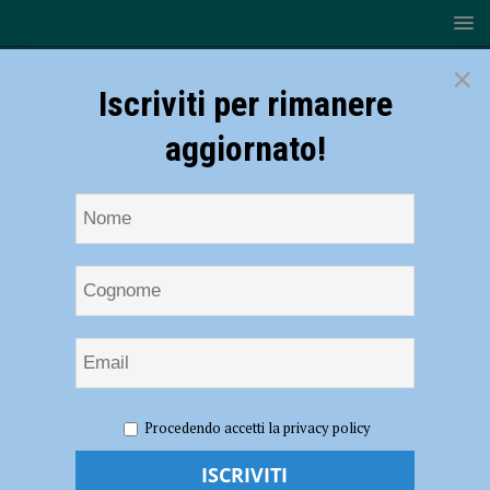
×
Iscriviti per rimanere
aggiornato!
HOME
NOTIZIE
Scherma, Campionati Italiani – Le
Procedendo accetti la privacy policy
ragazze del Pettorelli si confermano in B2 di Fioretto
Scherma, Campionati Italiani – Le