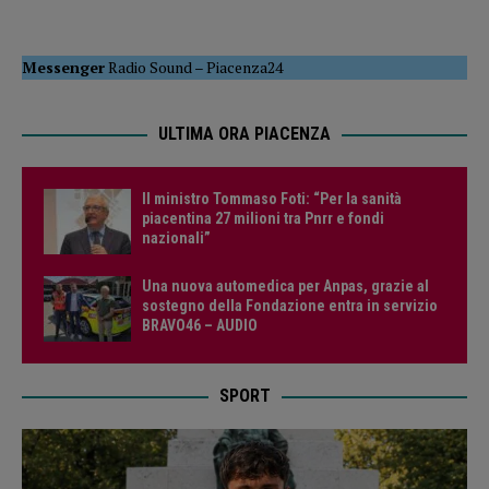
Messenger
Radio Sound
–
Piacenza24
ULTIMA ORA PIACENZA
Il ministro Tommaso Foti: “Per la sanità
piacentina 27 milioni tra Pnrr e fondi
nazionali”
Una nuova automedica per Anpas, grazie al
sostegno della Fondazione entra in servizio
BRAVO46 – AUDIO
SPORT