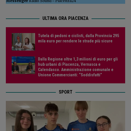
Messenger
Radio Sound
–
Piacenza24
ULTIMA ORA PIACENZA
Tutela di pedoni e ciclisti, dalla Provincia 295
mila euro per rendere le strade più sicure
Dalla Regione oltre 1,3 milioni di euro per gli
hub urbani di Piacenza, Vernasca e
Calendasco. Amministrazione comunale e
Unione Commercianti: “Soddisfatti”
SPORT