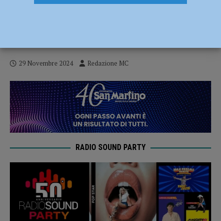
“Scrittrici in Castello” a San Giorgio
Piacentino, rassegna tutta al femminile
dal 30 novembre 2024 all’1 marzo 2025
29 Novembre 2024
Redazione MC
RADIO SOUND PARTY