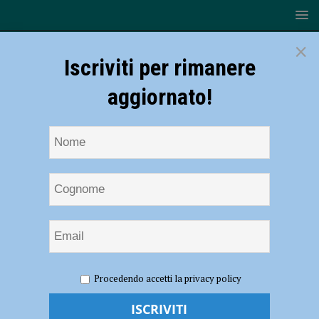
×
Iscriviti per rimanere
aggiornato!
HOME
NOTIZIE
EVENTI A PIACENZA
“Scrittrici in
Procedendo accetti la privacy policy
Castello” a San Giorgio Piacentino, rassegna tutta al femminile dal 30
novembre 2024 all’1 marzo 2025