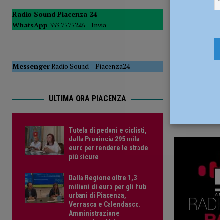
20 Dicembr
POLITICA
Radio Sound Piacenza 24
WhatsApp
333 7575246 –
Invia
[ 5 Agosto 2026 ]
Caldo estremo e asili nido, Tagliaferri (F
Messenger
Radio Sound
–
Piacenza24
ULTIMA ORA PIACENZA
Tutela di pedoni e ciclisti,
dalla Provincia 295 mila
euro per rendere le strade
più sicure
Dalla Regione oltre 1,3
milioni di euro per gli hub
urbani di Piacenza,
Vernasca e Calendasco.
Amministrazione