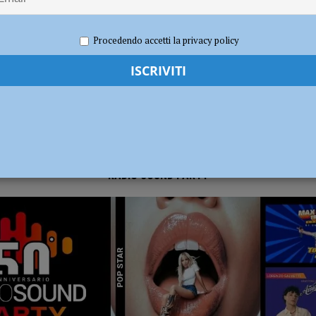
e 2020
Redazione FG
Attualità
dI): “Verificare subito la situazione nella provincia di Piacenza”
POLITICA
Procedendo accetti la privacy policy
RADIO SOUND PARTY