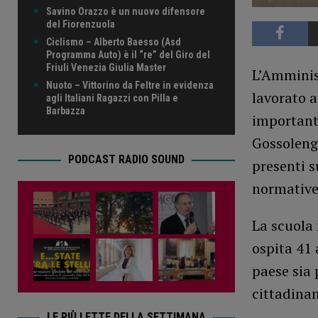
Savino Orazzo è un nuovo difensore
del Fiorenzuola
Ciclismo – Alberto Baesso (Asd
Programma Auto) è il “re” del Giro del
Friuli Venezia Giulia Master
L’Amminis
Nuoto – Vittorino da Feltre in evidenza
lavorato 
agli Italiani Ragazzi con Pilla e
Barbazza
importanti
Gossolengo
PODCAST RADIO SOUND
presenti s
normative 
La scuola 
ospita 41 
paese sia p
cittadina
LE PIÙ LETTE DELLA SETTIMANA