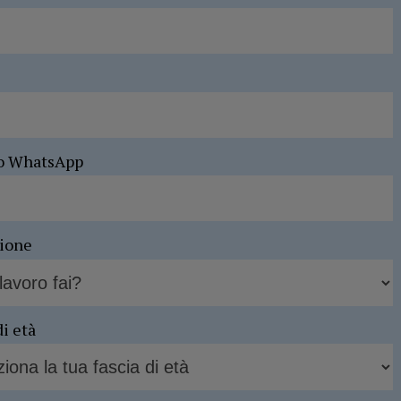
o WhatsApp
sione
di età