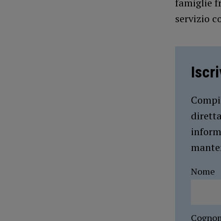
famiglie f
servizio c
Iscr
Compil
dirett
inform
manten
Nome
Cogno