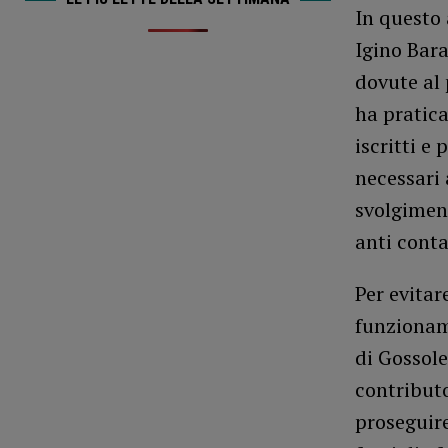
In questo 
Igino Bara
dovute al 
ha pratica
iscritti e 
necessari 
svolgiment
anti conta
Per evitar
funzionam
di Gossol
contributo
proseguire