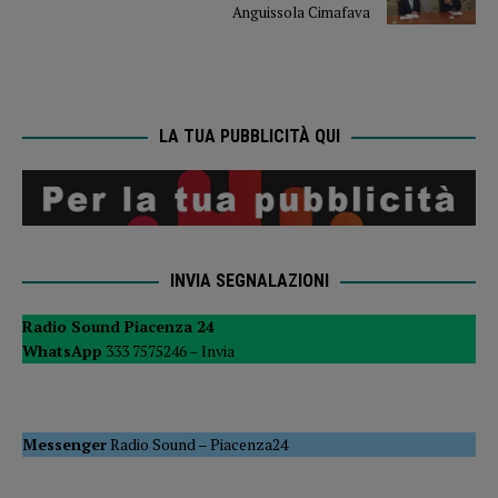
Anguissola Cimafava
LA TUA PUBBLICITÀ QUI
INVIA SEGNALAZIONI
Radio Sound Piacenza 24
WhatsApp
333 7575246 –
Invia
Messenger
Radio Sound
–
Piacenza24