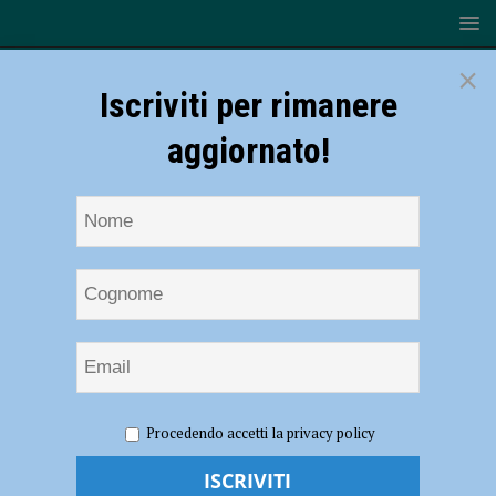
×
Iscriviti per rimanere
aggiornato!
HOME
NOTIZIE
ATTUALITÀ
Sfalcio dell’erba,
Procedendo accetti la privacy policy
ripulita la Besurica. Da lunedì le aree scolastiche
Sfalcio dell’erba, ripulita la Besurica. Da