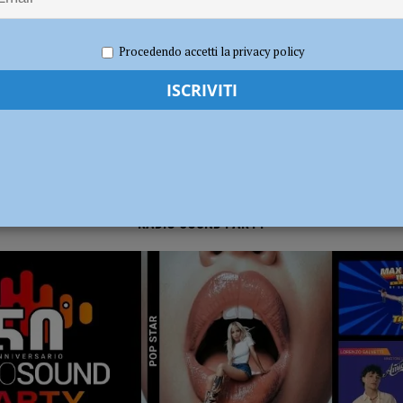
024
Redazione FG
Cronaca Piacenza
dI): “Verificare subito la situazione nella provincia di Piacenza”
POLITICA
Procedendo accetti la privacy policy
RADIO SOUND PARTY