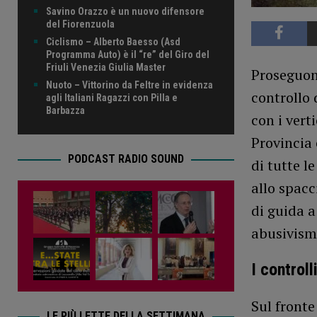
Savino Orazzo è un nuovo difensore
del Fiorenzuola
Ciclismo – Alberto Baesso (Asd
Programma Auto) è il “re” del Giro del
Friuli Venezia Giulia Master
Proseguono
Nuoto – Vittorino da Feltre in evidenza
controllo 
agli Italiani Ragazzi con Pilla e
Barbazza
con i verti
Provincia
PODCAST RADIO SOUND
di tutte l
allo spacc
di guida a
abusivism
I controll
Sul fronte
LE PIÙ LETTE DELLA SETTIMANA