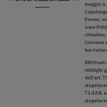
maggio n. 
Capoluogo 
Pavese, vi
zona Pubbl
cittadino,
Giovanni e
bar/tabacc
Effettuati
obblighi g
dell’art. 
stupefacen
73 d.P.R. 
stupefacen