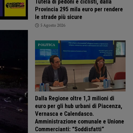
Tutela di pedoni e ciclisti, dalla
Provincia 295 mila euro per rendere
le strade più sicure
5 Agosto 2026
POLITICA
Dalla Regione oltre 1,3 milioni di
euro per gli hub urbani di Piacenza,
Vernasca e Calendasco.
Amministrazione comunale e Unione
Commercianti: “Soddisfatti”