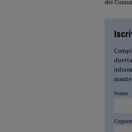
dei Comuni
Iscr
Compil
dirett
inform
manten
Nome
Cogno