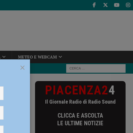
A
METEO E WEBCAM
×
PIACENZA2
4
ate 50 patenti,
Il Giornale Radio di Radio Sound
patenti,
CLICCA E ASCOLTA
li
LE ULTIME NOTIZIE