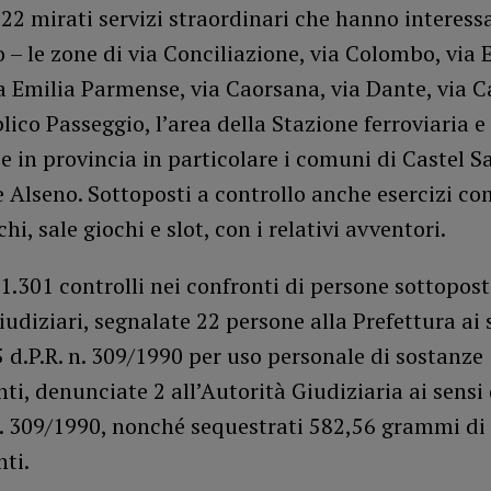
22 mirati servizi straordinari che hanno interessa
– le zone di via Conciliazione, via Colombo, via 
a Emilia Parmense, via Caorsana, via Dante, via Ca
ico Passeggio, l’area della Stazione ferroviaria e
 e in provincia in particolare i comuni di Castel S
 Alseno. Sottoposti a controllo anche esercizi co
hi, sale giochi e slot, con i relativi avventori.
 1.301 controlli nei confronti di persone sottopos
iudiziari, segnalate 22 persone alla Prefettura ai 
75 d.P.R. n. 309/1990 per uso personale di sostanze
ti, denunciate 2 all’Autorità Giudiziaria ai sensi d
n. 309/1990, nonché sequestrati 582,56 grammi di
ti.