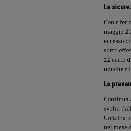
La sicure
Con riferi
maggio 202
eccesso di
sotto effe
22 carte d
nonché ril
La preven
Continua a
svolta dal
Un’altra i
nel mese d