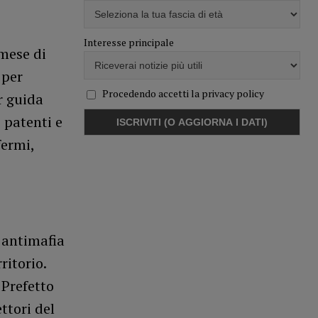
Interesse principale
 mese di
 per
Procedendo accetti la privacy policy
r guida
0 patenti e
fermi,
e antimafia
ritorio.
 Prefetto
ttori del