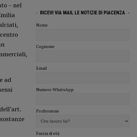
to – nel
RICEVI VIA MAIL LE NOTIZIE DI PIACENZA
Emilia
lciati,
Nome
 centro
an
Cognome
mmerciali,
Email
te ad
sensi
Numero WhatsApp
ell’art.
Professione
 sostanze
Fascia di età