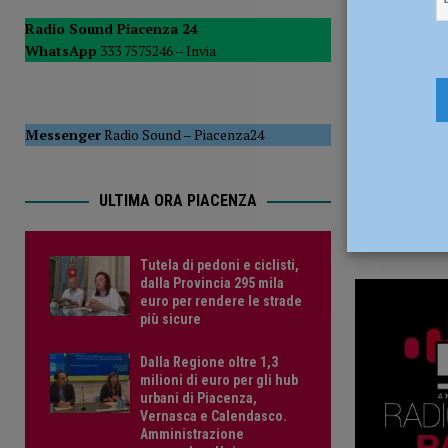
7 Giugno 2
POLITICA
Radio Sound Piacenza 24
WhatsApp
333 7575246 –
Invia
[ 5 Agosto 2026 ]
Caldo estremo e asili nido, Tagliaferri (F
Messenger
Radio Sound
–
Piacenza24
ULTIMA ORA PIACENZA
Tutela di pedoni e ciclisti,
dalla Provincia 295 mila
euro per rendere le strade
più sicure
Dalla Regione oltre 1,3
milioni di euro per gli hub
urbani di Piacenza,
Vernasca e Calendasco.
Amministrazione