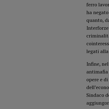
ferro lavo
ha negato 
quanto, da
Interforze
criminalit
cointeress
legati all
Infine, nel
antimafia 
opere e di
dell’econo
Sindaco d
aggiungon