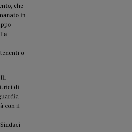
ento, che
emanato in
ruppo
lla
tenenti o
lli
trici di
guardia
à con il
 Sindaci