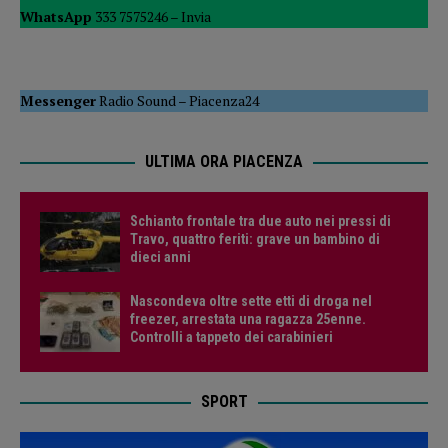
WhatsApp
333 7575246 –
Invia
Messenger
Radio Sound
–
Piacenza24
ULTIMA ORA PIACENZA
Schianto frontale tra due auto nei pressi di
Travo, quattro feriti: grave un bambino di
dieci anni
Nascondeva oltre sette etti di droga nel
freezer, arrestata una ragazza 25enne.
Controlli a tappeto dei carabinieri
SPORT