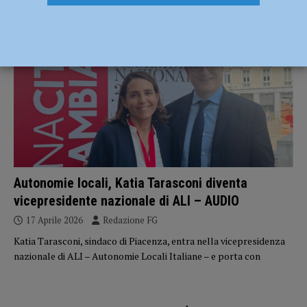
POLITICA
Autonomie locali, Katia Tarasconi diventa
vicepresidente nazionale di ALI – AUDIO
17 Aprile 2026
Redazione FG
Katia Tarasconi, sindaco di Piacenza, entra nella vicepresidenza
nazionale di ALI – Autonomie Locali Italiane – e porta con