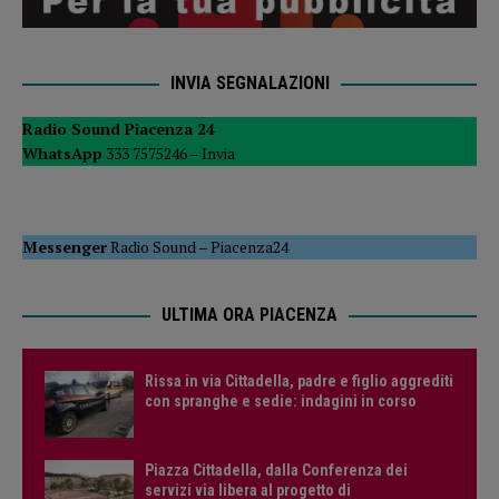
INVIA SEGNALAZIONI
Radio Sound Piacenza 24
WhatsApp
333 7575246 –
Invia
Messenger
Radio Sound
–
Piacenza24
ULTIMA ORA PIACENZA
Rissa in via Cittadella, padre e figlio aggrediti
con spranghe e sedie: indagini in corso
Piazza Cittadella, dalla Conferenza dei
servizi via libera al progetto di