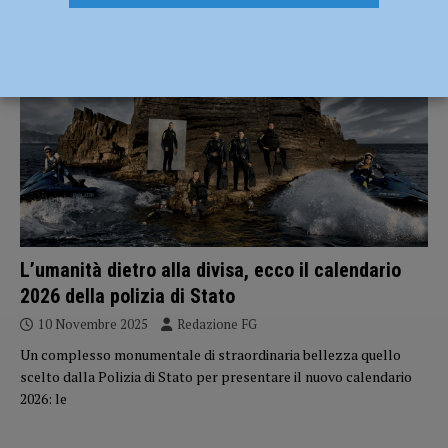
ATTUALITÀ
L’umanità dietro alla divisa, ecco il calendario
2026 della polizia di Stato
10 Novembre 2025
Redazione FG
Un complesso monumentale di straordinaria bellezza quello
scelto dalla Polizia di Stato per presentare il nuovo calendario
2026: le