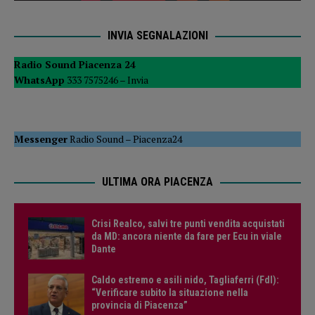
INVIA SEGNALAZIONI
Radio Sound Piacenza 24
WhatsApp
333 7575246 –
Invia
Messenger
Radio Sound
–
Piacenza24
ULTIMA ORA PIACENZA
Crisi Realco, salvi tre punti vendita acquistati
da MD: ancora niente da fare per Ecu in viale
Dante
Caldo estremo e asili nido, Tagliaferri (FdI):
“Verificare subito la situazione nella
provincia di Piacenza”