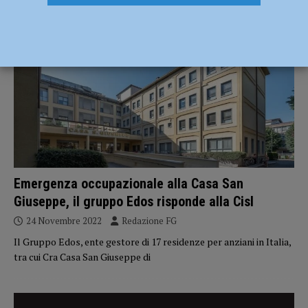
ECONOMIA
Emergenza occupazionale alla Casa San
Giuseppe, il gruppo Edos risponde alla Cisl
24 Novembre 2022
Redazione FG
Il Gruppo Edos, ente gestore di 17 residenze per anziani in Italia,
tra cui Cra Casa San Giuseppe di