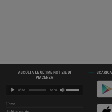
ASCOLTA LE ULTIME NOTIZIE DI
SCARICA 
PIACENZA
Audio
Usa
00:00
00:00
Player
i
tasti
freccia
Home
su/giù
Archivio notizie