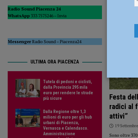
POLITICA
Radio Sound Piacenza 24
WhatsApp
333 7575246 –
Invia
[ 5 Agosto 2026 ]
Caldo estremo e asili nido, Tagliaferri (F
Messenger
Radio Sound
–
Piacenza24
ULTIMA ORA PIACENZA
Tutela di pedoni e ciclisti,
dalla Provincia 295 mila
euro per rendere le strade
Festa del
più sicure
radici al
Dalla Regione oltre 1,3
attivi”
milioni di euro per gli hub
urbani di Piacenza,
19 Settembr
Vernasca e Calendasco.
Amministrazione
Sono oltre 370