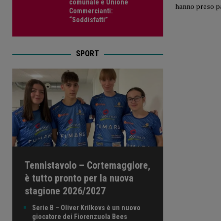
comunale e Unione
hanno preso pa
Commercianti:
“Soddisfatti”
SPORT
Tennistavolo – Cortemaggiore,
è tutto pronto per la nuova
stagione 2026/2027
Serie B – Oliver Krilkovs è un nuovo
giocatore dei Fiorenzuola Bees