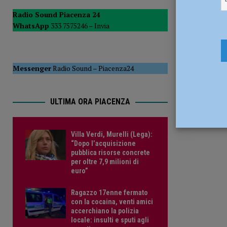
servizio 
sindacali”
ATTUALITÀ
Radio Sound Piacenza 24
Magnacav
WhatsApp
333 7575246 –
Invia
[ 7 Agosto 2026 ]
Villa Verdi, Murelli (Lega): “Dopo l’acqui
16 Febbraio 
Ultimo giorno d
anni di attività 
Messenger
Radio Sound
–
Piacenza24
ULTIMA ORA PIACENZA
Villa Verdi, Murelli (Lega):
“Dopo l’acquisizione
pubblica risorse concrete
per oltre 7,9 milioni di
euro”
Ragazzo 17enne fermato
con la cocaina, venti amici
accerchiano la polizia
locale: insulti e sputi agli