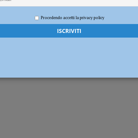
a Piacenza da 19 anni. Al suo posto Andrea
allo
sizione pubblica risorse concrete per oltre 7,9 milioni di euro”
POLITICA
Procedendo accetti la privacy policy
2022
Redazione FG
i lavoro, domani 17 febbraio, per il direttore sanitario Ausl Guido Pedra
a