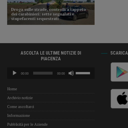
ASCOLTA LE ULTIME NOTIZIE DI
SCARICA 
PIACENZA
Audio
Usa
00:00
00:00
Player
i
tasti
freccia
Home
su/giù
Archivio notizie
per
aumentare
Come ascoltarci
o
Informazione
diminuire
il
Pubblicità per le Aziende
volume.