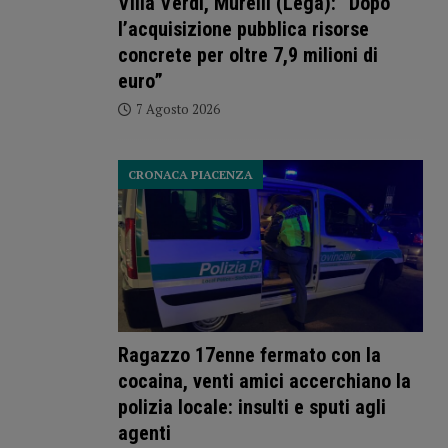
Villa Verdi, Murelli (Lega): “Dopo
l’acquisizione pubblica risorse
concrete per oltre 7,9 milioni di
euro”
7 Agosto 2026
CRONACA PIACENZA
Ragazzo 17enne fermato con la
cocaina, venti amici accerchiano la
polizia locale: insulti e sputi agli
agenti