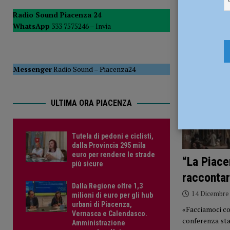
del Consiglio
POLITICA
Radio Sound Piacenza 24
WhatsApp
333 7575246 –
Invia
[ 5 Agosto 2026 ]
Tutela di pedoni e ciclisti, dalla Provinc
Messenger
Radio Sound
–
Piacenza24
ULTIMA ORA PIACENZA
Tutela di pedoni e ciclisti,
dalla Provincia 295 mila
euro per rendere le strade
“La Piace
più sicure
raccontar
Dalla Regione oltre 1,3
14 Dicembre
milioni di euro per gli hub
urbani di Piacenza,
«Facciamoci con
Vernasca e Calendasco.
conferenza st
Amministrazione