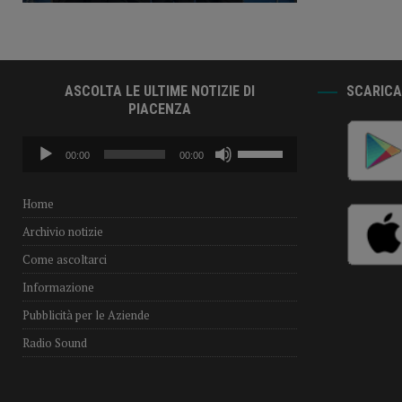
ASCOLTA LE ULTIME NOTIZIE DI
SCARICA 
PIACENZA
Audio
Usa
00:00
00:00
Player
i
tasti
freccia
Home
su/giù
Archivio notizie
per
aumentare
Come ascoltarci
o
Informazione
diminuire
il
Pubblicità per le Aziende
volume.
Radio Sound