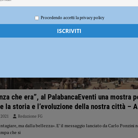
ia 295 mila euro per rendere le strade più sicure
ATTUALITÀ
Procedendo accetti la privacy policy
nza che era”, al PalabancaEventi una mostra p
e la storia e l’evoluzione della nostra città – 
 2021
Redazione FG
tagiare, ma dalla bellezza». E’ il messaggio lanciato da Carlo Ponzini n
ampa che si