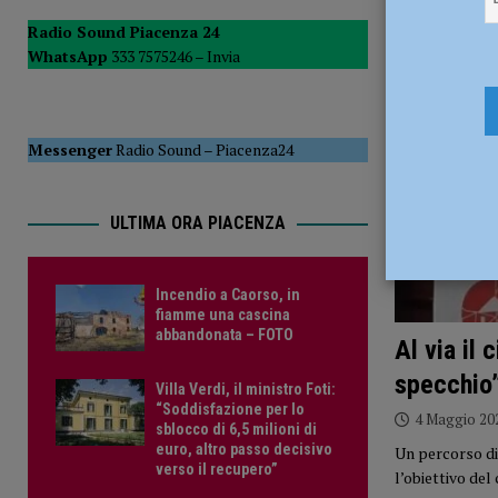
Radio Sound Piacenza 24
WhatsApp
333 7575246 –
Invia
Messenger
Radio Sound
–
Piacenza24
ULTIMA ORA PIACENZA
Incendio a Caorso, in
fiamme una cascina
abbandonata – FOTO
Al via il 
specchio
Villa Verdi, il ministro Foti:
“Soddisfazione per lo
4 Maggio 20
sblocco di 6,5 milioni di
euro, altro passo decisivo
Un percorso di
verso il recupero”
l’obiettivo del 