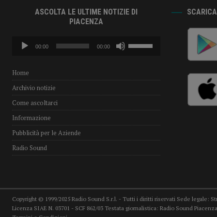
ASCOLTA LE ULTIME NOTIZIE DI
SCARICA 
PIACENZA
Audio
Usa
00:00
00:00
Player
i
tasti
freccia
Home
su/giù
Archivio notizie
per
aumentare
Come ascoltarci
o
Informazione
diminuire
il
Pubblicità per le Aziende
volume.
Radio Sound
Copyright © 1999/2025 Radio Sound S.r.l. - Tutti i diritti riservati Sede legale: S
Licenza SIAE N. 03701 - SCF 862/03 Testata giornalistica: Radio Sound Piacenza,