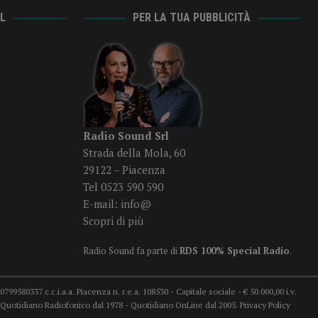
AL
PER LA TUA PUBBLICITÀ
Radio Sound Srl
Strada della Mola, 60
29122 – Piacenza
Tel 0523 590 590
E-mail:
info@
Scopri di più
Radio Sound fa parte di
RDS 100% Special Radio
.
99580337 c.c.i.a.a. Piacenza n. r.e.a. 108530 - Capitale sociale - € 50.000,00 i.v.
78 Quotidiano Radiofonico dal 1978 - Quotidiano OnLine dal 2005.
Privacy Policy