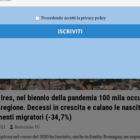
i carabinieri: sette segnalati e stupefacenti sequestrati
CRONACA
Procedendo accetti la privacy policy
 gravissimo. Il dramma in provincia di Treviso
CRONACA PIACENZA
Ires, nel biennio della pandemia 100 mila occu
 regione. Decessi in crescita e calano le nascit
enti migratori (-34,7%)
021
Redazione FG
plosa nel corso del 2020 ha lasciato, anche in Emilia-Romagna, un segno