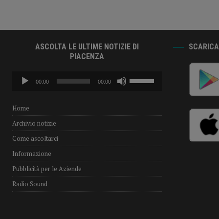
ASCOLTA LE ULTIME NOTIZIE DI
SCARICA 
PIACENZA
Audio
Usa
00:00
00:00
Player
i
tasti
freccia
Home
su/giù
Archivio notizie
per
aumentare
Come ascoltarci
o
Informazione
diminuire
il
Pubblicità per le Aziende
volume.
Radio Sound