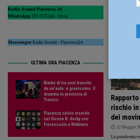
[ 6 Agosto 2026 ]
Droga sulle strade, controlli a tappeto de
Radio Sound Piacenza 24
WhatsApp
333 7575246 –
Invia
PIACENZA
[ 6 Agosto 2026 ]
Bimbo di tre anni travolto da un’auto: è
Messenger
Radio Sound
–
Piacenza24
ULTIMA ORA PIACENZA
Bimbo di tre anni travolto
da un’auto: è gravissimo. Il
dramma in provincia di
Rapporto 
Treviso
rischio in
Piacenza calcio inserito
dei movim
nel Girone B: derby con
Fiorenzuola e Nibbiano
22 Maggio 2
La pandemia es