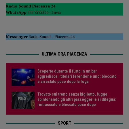
Radio Sound Piacenza 24
WhatsApp
333 7575246 –
Invia
Messenger
Radio Sound
–
Piacenza24
ULTIMA ORA PIACENZA
Scoperto durante il furto in un bar
aggredisce i titolari ferendone uno: bloccato
e arrestato poco dopo la fuga
Trovato sul treno senza biglietto, fugge
spintonando gli altri passeggeri e si dilegua:
rintracciato e bloccato poco dopo
SPORT