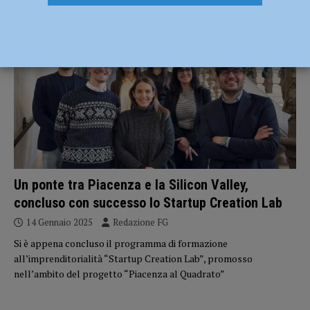
ATTUALITÀ
Un ponte tra Piacenza e la Silicon Valley,
concluso con successo lo Startup Creation Lab
14 Gennaio 2025
Redazione FG
Si è appena concluso il programma di formazione
all’imprenditorialità “Startup Creation Lab”, promosso
nell’ambito del progetto “Piacenza al Quadrato”