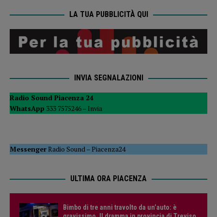
LA TUA PUBBLICITÀ QUI
INVIA SEGNALAZIONI
Radio Sound Piacenza 24
WhatsApp
333 7575246 –
Invia
Messenger
Radio Sound
–
Piacenza24
ULTIMA ORA PIACENZA
Bimbo di tre anni travolto da un’auto: è
gravissimo. Il dramma in provincia di Treviso