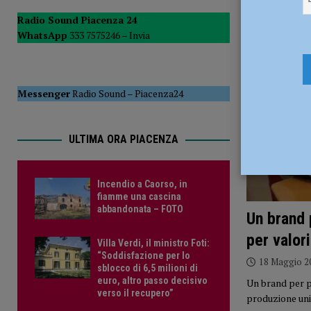
dell’area”
ATTUALITÀ
Radio Sound Piacenza 24
WhatsApp
333 7575246 –
Invia
[ 7 Agosto 2026 ]
Incendio a Caorso, in fiamme una casc
Messenger
Radio Sound
–
Piacenza24
ULTIMA ORA PIACENZA
Incendio a Caorso, in
fiamme una cascina
abbandonata – FOTO
Un brand 
per valor
Villa Verdi, il ministro Foti:
“Soddisfazione per lo
18 Maggio 2
sblocco di 6,5 milioni di
euro, altro passo decisivo
Un brand per p
verso il recupero”
produzione uni