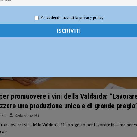
ina abbandonata – FOTO
CRONACA PIACENZA
Procedendo accetti la privacy policy
per promuovere i vini della Valdarda: “Lavorar
izzare una produzione unica e di grande pregi
024
Redazione FG
romuovere i vini della Valdarda. Un progetto per lavorare insieme per v
ca e