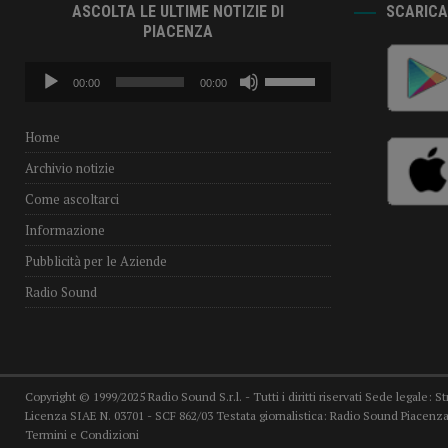
ASCOLTA LE ULTIME NOTIZIE DI
SCARICA 
PIACENZA
Audio
Usa
00:00
00:00
Player
i
tasti
freccia
Home
su/giù
Archivio notizie
per
aumentare
Come ascoltarci
o
Informazione
diminuire
il
Pubblicità per le Aziende
volume.
Radio Sound
Copyright © 1999/2025 Radio Sound S.r.l. - Tutti i diritti riservati Sede legale: S
Licenza SIAE N. 03701 - SCF 862/03 Testata giornalistica: Radio Sound Piacenza,
Termini e Condizioni