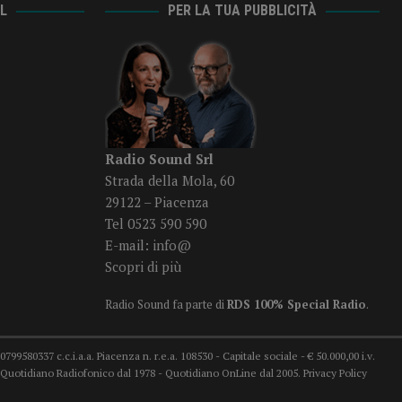
AL
PER LA TUA PUBBLICITÀ
Radio Sound Srl
Strada della Mola, 60
29122 – Piacenza
Tel 0523 590 590
E-mail:
info@
Scopri di più
Radio Sound fa parte di
RDS 100% Special Radio
.
99580337 c.c.i.a.a. Piacenza n. r.e.a. 108530 - Capitale sociale - € 50.000,00 i.v.
78 Quotidiano Radiofonico dal 1978 - Quotidiano OnLine dal 2005.
Privacy Policy