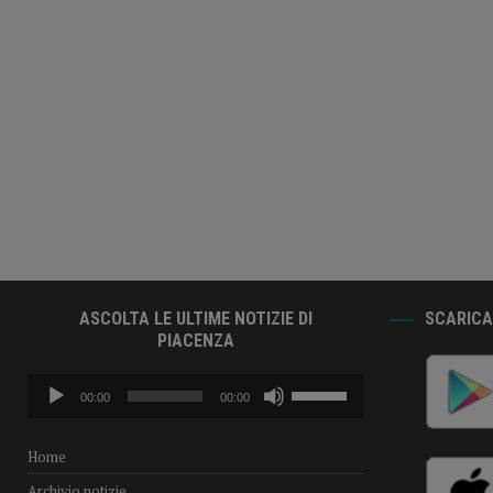
ASCOLTA LE ULTIME NOTIZIE DI
SCARICA 
PIACENZA
Audio
Usa
00:00
00:00
Player
i
tasti
freccia
Home
su/giù
Archivio notizie