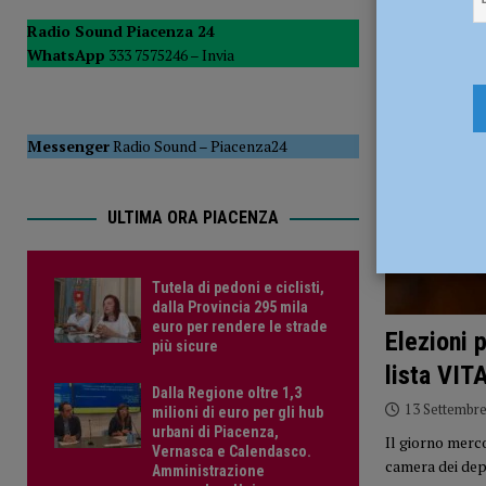
POLITICA
Radio Sound Piacenza 24
WhatsApp
333 7575246 –
Invia
[ 5 Agosto 2026 ]
Caldo estremo e asili nido, Tagliaferri (F
Messenger
Radio Sound
–
Piacenza24
ULTIMA ORA PIACENZA
Tutela di pedoni e ciclisti,
dalla Provincia 295 mila
euro per rendere le strade
Elezioni 
più sicure
lista VIT
Dalla Regione oltre 1,3
13 Settembr
milioni di euro per gli hub
urbani di Piacenza,
Il giorno merc
Vernasca e Calendasco.
camera dei depu
Amministrazione