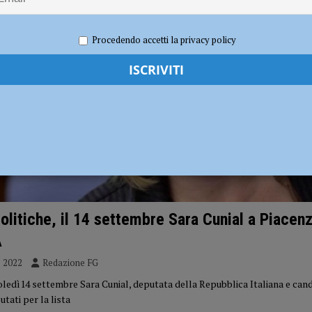
dI): “Verificare subito la situazione nella provincia di Piacenza”
POLITICA
Procedendo accetti la privacy policy
politiche, il 14 settembre Sara Cunial a Piacenz
A
e 2022
Redazione FG
oledì14 settembre Sara Cunial, deputata della Repubblica Italiana e cand
tati per la lista