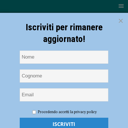
×
Iscriviti per rimanere
aggiornato!
HOME
NOTIZIE
CRONACA PIACENZA
Tragedia
Procedendo accetti la privacy policy
sulla 45, i funerali di Ergi Skenderi e Xhulio Kaya
Tragedia sulla 45, i funerali di Ergi