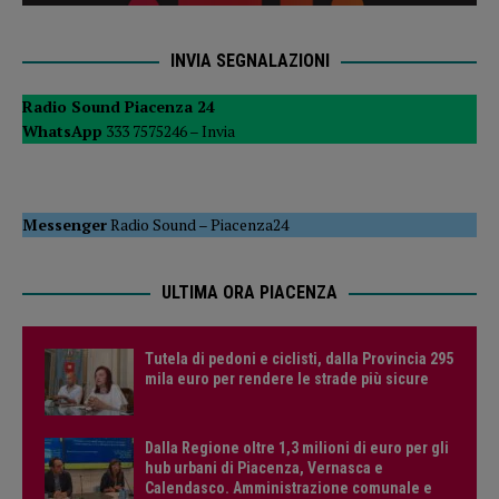
INVIA SEGNALAZIONI
Radio Sound Piacenza 24
WhatsApp
333 7575246 –
Invia
Messenger
Radio Sound
–
Piacenza24
ULTIMA ORA PIACENZA
Tutela di pedoni e ciclisti, dalla Provincia 295
mila euro per rendere le strade più sicure
Dalla Regione oltre 1,3 milioni di euro per gli
hub urbani di Piacenza, Vernasca e
Calendasco. Amministrazione comunale e