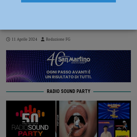
Tragico incidente in un cantiere edile di
via Deledda, muore un operaio di 58 anni
– FOTO, VIDEO
11 Aprile 2024
Redazione FG
RADIO SOUND PARTY