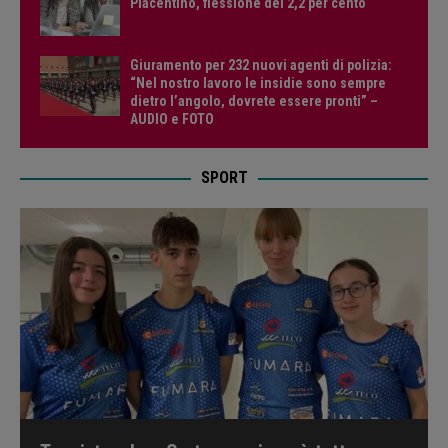
Piacentino, flessione del 2,2 per cento
Giuramento per 232 nuovi agenti di polizia:
“Nel nostro lavoro le insidie sono sempre
dietro l’angolo, dovrete essere pronti” –
AUDIO e FOTO
SPORT