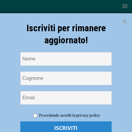
×
Iscriviti per rimanere
aggiornato!
HOME
NOTIZIE
CRONACA PIACENZA
Tragico
Procedendo accetti la privacy policy
incidente in un cantiere edile di via Deledda, muore un operaio di 58
anni – FOTO, VIDEO