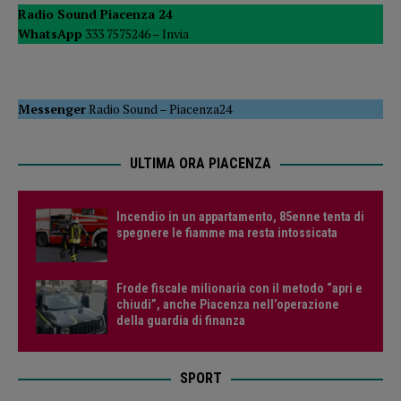
Radio Sound Piacenza 24
WhatsApp
333 7575246 –
Invia
Messenger
Radio Sound
–
Piacenza24
ULTIMA ORA PIACENZA
Incendio in un appartamento, 85enne tenta di
spegnere le fiamme ma resta intossicata
Frode fiscale milionaria con il metodo “apri e
chiudi”, anche Piacenza nell’operazione
della guardia di finanza
SPORT