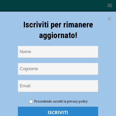
×
Iscriviti per rimanere
aggiornato!
HOME
NOTIZIE
CRONACA PIACENZA
Travolto da
Procedendo accetti la privacy policy
un’auto a Castelvetro, grave ciclista
Travolto da un’auto a Castelvetro, grave