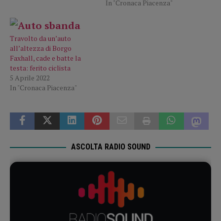
In "Cronaca Piacenza"
Travolto da un’auto
all’altezza di Borgo
Faxhall, cade e batte la
testa: ferito ciclista
5 Aprile 2022
In "Cronaca Piacenza"
ASCOLTA RADIO SOUND