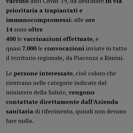
vaccino
anti Covid-19, da destinare
in via
prioritaria a trapiantati e
immunocompromessi
: alle
ore
14
sono
oltre
400
le
vaccinazioni
effettuate
, e
quasi
7.000
le
convocazioni
inviate in tutto
il territorio regionale, da Piacenza a Rimini.
Le
persone interessate
, cioè coloro che
rientrano nelle categorie indicate dal
ministero della Salute,
vengono
contattate direttamente dall’Azienda
sanitaria
di riferimento, quindi non devono
fare nulla.