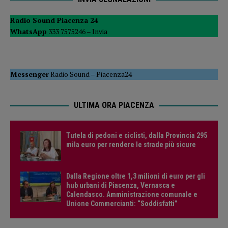
Radio Sound Piacenza 24
WhatsApp
333 7575246 –
Invia
Messenger
Radio Sound
–
Piacenza24
ULTIMA ORA PIACENZA
Tutela di pedoni e ciclisti, dalla Provincia 295
mila euro per rendere le strade più sicure
Dalla Regione oltre 1,3 milioni di euro per gli
hub urbani di Piacenza, Vernasca e
Calendasco. Amministrazione comunale e
Unione Commercianti: “Soddisfatti”