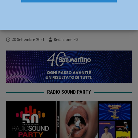
Emilia Romagna partita con la terza dose:
145 convocazioni e 92 vaccinazioni nel
Piacentino
20 Settembre 2021
Redazione FG
RADIO SOUND PARTY