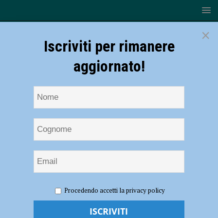
×
Iscriviti per rimanere
aggiornato!
HOME
NOTIZIE
ATTUALITÀ
Emilia Romagna
Procedendo accetti la privacy policy
partita con la terza dose: 145 convocazioni e 92 vaccinazioni nel
Piacentino