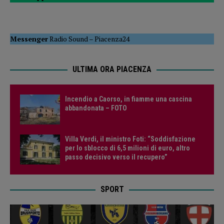
Messenger
Radio Sound
–
Piacenza24
ULTIMA ORA PIACENZA
Incendio a Caorso, in fiamme una cascina
abbandonata – FOTO
Villa Verdi, il ministro Foti: “Soddisfazione
per lo sblocco di 6,5 milioni di euro, altro
passo decisivo verso il recupero”
SPORT