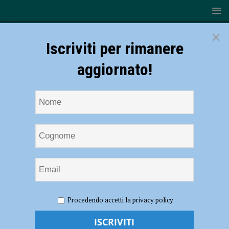
×
Iscriviti per rimanere
aggiornato!
HOME
NOTIZIE
POLITICA
Via Marinai d’Italia,
Procedendo accetti la privacy policy
Giardino: “Perché non installare telecamere di sorveglianza?”
Via Marinai d’Italia, Giardino: “Perché non