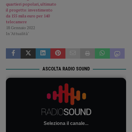
quartieri popolari, ultimato
il progetto: investimento
da 155 mila euro per 140
telecamere
18 Gennaio 2022
In "Attualità"
ASCOLTA RADIO SOUND
Seleziona il canale...