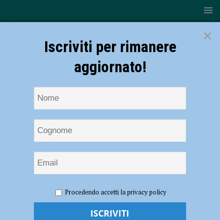
×
Iscriviti per rimanere
aggiornato!
HOME
NOTIZIE
Vittorino da Feltre premiata con il Collare
Procedendo accetti la privacy policy
d’Oro al Merito Sportivo
Vittorino da Feltre premiata con il Collare