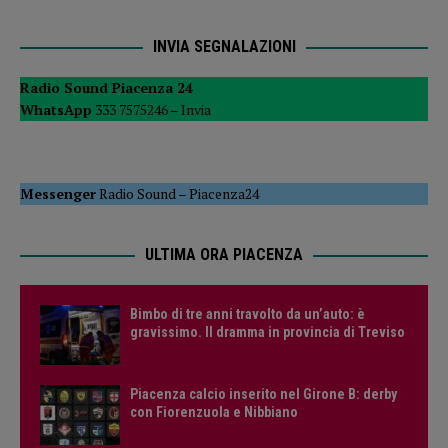
INVIA SEGNALAZIONI
Radio Sound Piacenza 24
WhatsApp
333 7575246 –
Invia
Messenger
Radio Sound
–
Piacenza24
ULTIMA ORA PIACENZA
Bimbo di tre anni travolto da un’auto: è
gravissimo. Il dramma in provincia di Treviso
Piacenza calcio inserito nel Girone B: derby
con Fiorenzuola e Nibbiano