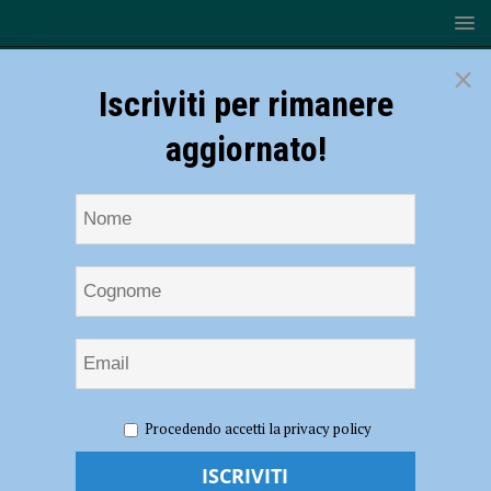
×
Iscriviti per rimanere
aggiornato!
HOME
NOTIZIE
SPORT
CICLISMO
VO2
Procedendo accetti la privacy policy
Team Pink, Arianna Giordani sul podio nella cronometro di Rodigo
VO2 Team Pink, Arianna Giordani sul