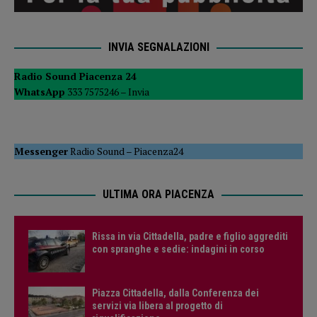
INVIA SEGNALAZIONI
Radio Sound Piacenza 24
WhatsApp
333 7575246 –
Invia
Messenger
Radio Sound
–
Piacenza24
ULTIMA ORA PIACENZA
Rissa in via Cittadella, padre e figlio aggrediti
con spranghe e sedie: indagini in corso
Piazza Cittadella, dalla Conferenza dei
servizi via libera al progetto di