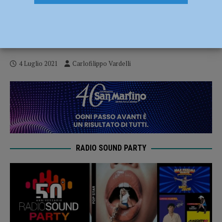
VO2 Team Pink, Carlotta Cipressi
medaglia di bronzo tricolore a Boario
Terme
4 Luglio 2021
Carlofilippo Vardelli
RADIO SOUND PARTY