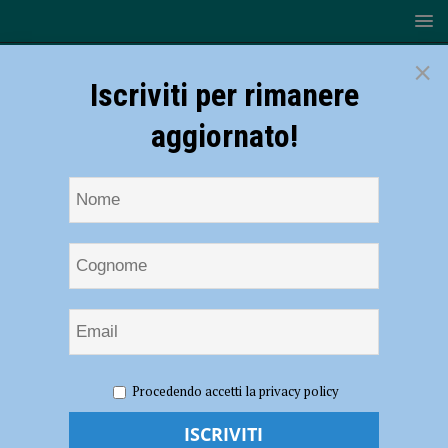
×
Iscriviti per rimanere
aggiornato!
HOME
NOTIZIE
SPORT
CICLISMO
VO2
Procedendo accetti la privacy policy
Team Pink, Carlotta Cipressi medaglia di bronzo tricolore a Boario
Terme