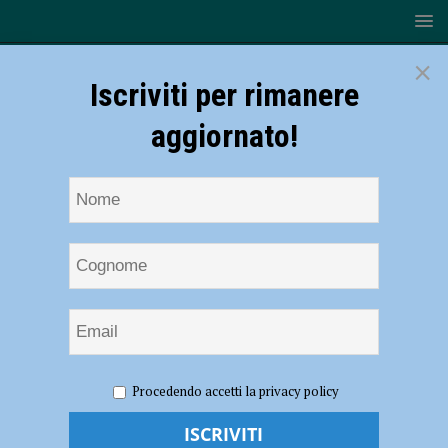
×
Iscriviti per rimanere
aggiornato!
HOME
NOTIZIE
Volley – La Gas Sales Piacenza lotta, ma
Procedendo accetti la privacy policy
il 2° Trofeo Città di Schio lo vince Trento. Anastasi: “Bene la fase
break, male l’attacco”