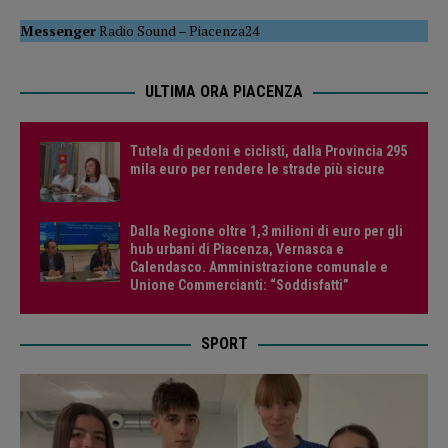
Messenger
Radio Sound
–
Piacenza24
ULTIMA ORA PIACENZA
Tutela di pedoni e ciclisti, dalla Provincia 295
mila euro per rendere le strade più sicure
Dalla Regione oltre 1,3 milioni di euro per gli
hub urbani di Piacenza, Vernasca e
Calendasco. Amministrazione comunale e
Unione Commercianti: “Soddisfatti”
SPORT