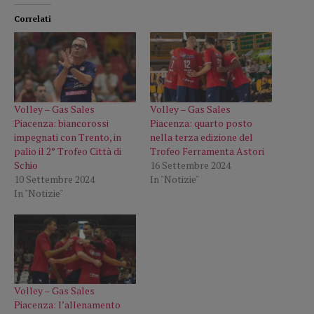
Correlati
Volley – Gas Sales
Volley – Gas Sales
Piacenza: biancorossi
Piacenza: quarto posto
impegnati con Trento, in
nella terza edizione del
palio il 2° Trofeo Città di
Trofeo Ferramenta Astori
Schio
16 Settembre 2024
10 Settembre 2024
In "Notizie"
In "Notizie"
Volley – Gas Sales
Piacenza: l’allenamento