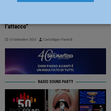
Volley – La Gas Sales Piacenza lotta, ma
il 2° Trofeo Città di Schio lo vince Trento.
Anastasi: “Bene la fase break, male
l’attacco”
16 Settembre 2024
Carlofilippo Vardelli
RADIO SOUND PARTY