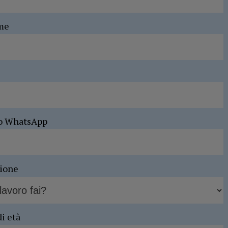
me
o WhatsApp
sione
di età