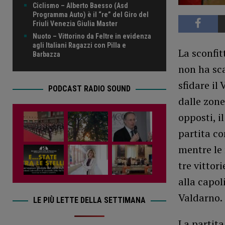
Ciclismo – Alberto Baesso (Asd
Programma Auto) è il “re” del Giro del
Friuli Venezia Giulia Master
Nuoto – Vittorino da Feltre in evidenza
agli Italiani Ragazzi con Pilla e
La sconfit
Barbazza
non ha sca
sfidare il
PODCAST RADIO SOUND
dalle zone
opposti, i
partita co
mentre le 
tre vittor
alla capo
Valdarno.
LE PIÙ LETTE DELLA SETTIMANA
La partita