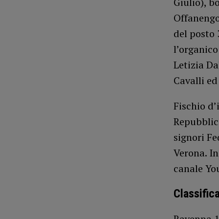
Giulio), b
Offanengo
del posto 
l’organico
Letizia Da
Cavalli ed
Fischio d’
Repubblica
signori Fe
Verona. In
canale You
Classific
Ravenna 1