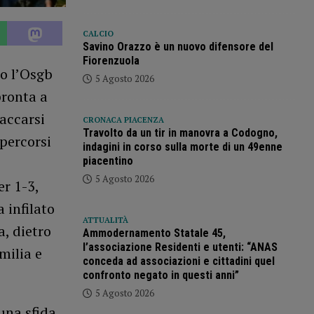
CALCIO
Savino Orazzo è un nuovo difensore del
Fiorenzuola
ro l’Osgb
5 Agosto 2026
pronta a
taccarsi
CRONACA PIACENZA
Travolto da un tir in manovra a Codogno,
percorsi
indagini in corso sulla morte di un 49enne
piacentino
5 Agosto 2026
er 1-3,
 infilato
ATTUALITÀ
a, dietro
Ammodernamento Statale 45,
l’associazione Residenti e utenti: “ANAS
milia e
conceda ad associazioni e cittadini quel
confronto negato in questi anni”
5 Agosto 2026
 una sfida