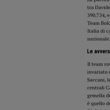
tra Davide
390.734, e 
Team Bolo
Italia di 
nazionale
Le avvers
Il team ro
invariato 
Saccani, l
centrali C
gemella di
è quello d