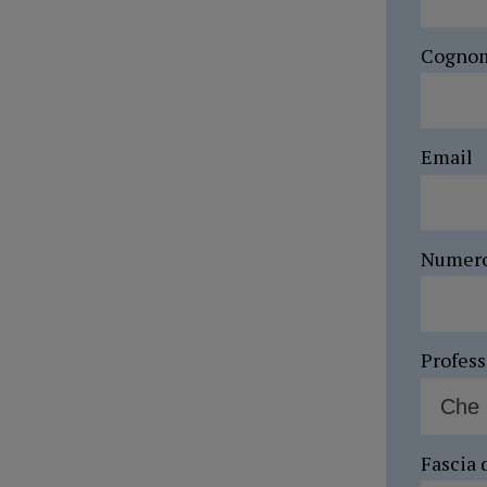
Cogno
Email
Numer
Profes
Fascia 