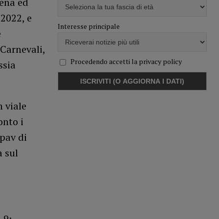
sena ed
2022, e
Interesse principale
e
 Carnevali,
Procedendo accetti la privacy policy
ssia
n viale
onto i
ipav di
a sul
 9;