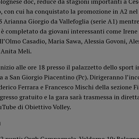
olognese doc, reduce da stagioni importanti a Ce
, con cui ha conquistato la promozione in A2 nel 
3 Arianna Giorgio da Vallefoglia (serie A1) mentr
 è completato da giovani interessanti come Irene
ll’Olmo Casadio, Maria Sawa, Alessia Govoni, Ale
 Anita Meli.
inizio alle ore 18 presso il palazzetto dello sport i
 a San Giorgio Piacentino (Pc). Dirigeranno l’inc
derico Ferrara e Francesco Mischi della sezione F
gresso gratuito e la gara sarà trasmessa in dirett
Tube di Obiettivo Volley.
a
2 punti; Osgb Campagnola, Valdarno 10; Bologna