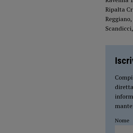
Ripalta Cr
Reggiano, 
Scandicci,
Iscr
Compil
dirett
inform
manten
Nome