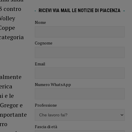
93 contro
RICEVI VIA MAIL LE NOTIZIE DI PIACENZA
 Volley
Nome
 Coppe
categoria
Cognome
Email
zialmente
Numero WhatsApp
erica
i e le
 Gregor e
Professione
 importante
rro
Fascia di età