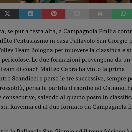
ta, se pur a testa alta, a Campagnola Emilia cont
lfito l’entusiasmo in casa Pallavolo San Giorgio 
 Volley Team Bologna per muovere la classifica e s
 pericolose. Le due formazioni provengono da un 
l team di coach Matteo Capra ha vinto la prima
ntro Scandicci e perso le tre successive, sempre p
rossoblù, persa la partita d’esordio ad Ostiano, ha
ie consecutive, salendo al quarto posto in classific
lista Ravenna ed al duo formato da Campagnola E
 tra la Pallavolo San Giorgio ed il tema felsineo è