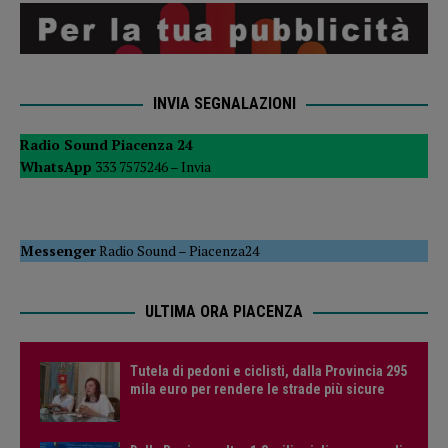
INVIA SEGNALAZIONI
Radio Sound Piacenza 24
WhatsApp
333 7575246 –
Invia
Messenger
Radio Sound
–
Piacenza24
ULTIMA ORA PIACENZA
Tutela di pedoni e ciclisti, dalla Provincia 295
mila euro per rendere le strade più sicure