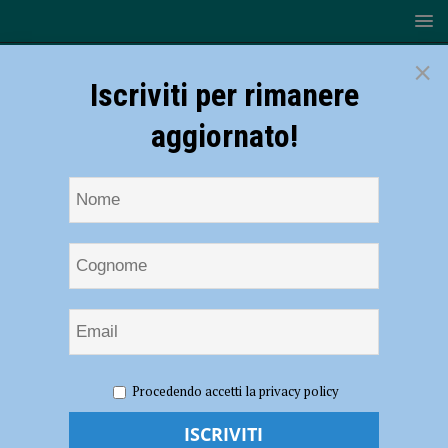
×
Iscriviti per rimanere
aggiornato!
HOME
NOTIZIE
Volley, Serie B2 – Per la Rossetti Market
Procedendo accetti la privacy policy
Conad test di alta classifica a Cerea
Volley, Serie B2 – Per la Rossetti Market