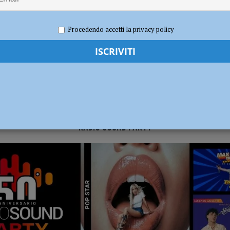
2023
Redazione MC
Eventi a Piacenza
dI): “Verificare subito la situazione nella provincia di Piacenza”
POLITICA
Procedendo accetti la privacy policy
RADIO SOUND PARTY