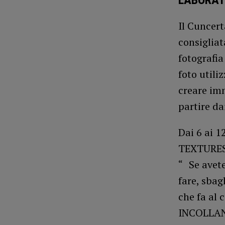
LABORAT
Il Cuncer
consiglia
fotografia
foto utili
creare imm
partire da
Dai 6 ai 1
TEXTURES
“ Se avete
fare, sbag
che fa al
INCOLLANDO