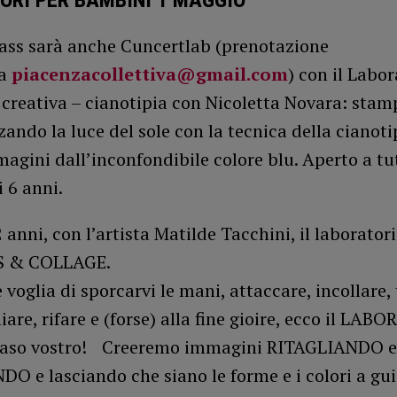
ORI PER BAMBINI 1 MAGGIO
tass sarà anche Cuncertlab (prenotazione
ta
piacenzacollettiva@gmail.com
) con il Labor
 creativa – cianotipia con Nicoletta Novara: sta
zzando la luce del sole con la tecnica della cianoti
agini dall’inconfondibile colore blu. Aperto a tut
i 6 anni.
2 anni, con l’artista Matilde Tacchini, il laborator
 & COLLAGE.
 voglia di sporcarvi le mani, attaccare, incollare, 
liare, rifare e (forse) alla fine gioire, ecco il LA
 caso vostro! Creeremo immagini RITAGLIANDO e
 e lasciando che siano le forme e i colori a gui