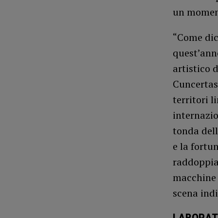
un momento
“Come dice
quest’anno
artistico 
Cuncertass
territori l
internazio
tonda dell
e la fortu
raddoppian
macchine d
scena ind