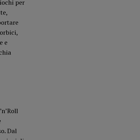
giochi per
te,
portare
orbici,
e e
chia
’n’Roll
e
so. Dal