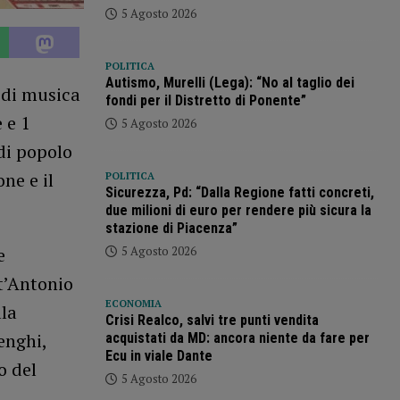
5 Agosto 2026
POLITICA
Autismo, Murelli (Lega): “No al taglio dei
 di musica
fondi per il Distretto di Ponente”
 e 1
5 Agosto 2026
di popolo
ne e il
POLITICA
Sicurezza, Pd: “Dalla Regione fatti concreti,
due milioni di euro per rendere più sicura la
stazione di Piacenza”
5 Agosto 2026
e
t’Antonio
ECONOMIA
lla
Crisi Realco, salvi tre punti vendita
enghi,
acquistati da MD: ancora niente da fare per
Ecu in viale Dante
o del
5 Agosto 2026