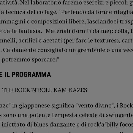
atività. Nel laboratorio faremo esercizi e piccoli 
la tecnica del collage. Partendo da forme ritaglia
immagini e composizioni libere, lasciandoci tras
e dalla fantasia. Materiali (forniti da me): colla, f
nelli, acrilici e acetati (per fare le textures), cart
i. Caldamente consigliato un grembiule o una vec
, potremmo sporcarci”
 E IL PROGRAMMA
e | THE ROCK’N’ROLL KAMIKAZES
ze” in giapponese significa “vento divino”, i Rock
 sono una potente tempesta celeste di swingant
l iniettato di blues danzante e di rock’a’billy foco