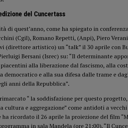
edizione del Cuncertass
vità di quest’anno, come ha spiegato in conferen
chini (Cgil), Romano Repetti, (Anpi), Piero Verani
vi (direttore artistico) un “talk” il 30 aprile con B
Pierluigi Bersani (Isrec) su: “Il determinante appo
 piacentini alla liberazione dal fascismo, alla cos
a democratico e alla sua difesa dalle trame e dag
egli anni della Repubblica”.
rimarcato “ la soddisfazione per questo progetto,
da cultura e aggregazione” come antidoti a vecchi
e ha ricordato il 26 aprile la proiezione del film “
programma in sala Mandela (ore 21:00). “Il Cunce