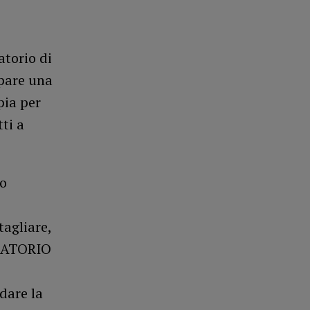
atorio di
mpare una
pia per
ti a
io
tagliare,
BORATORIO
dare la