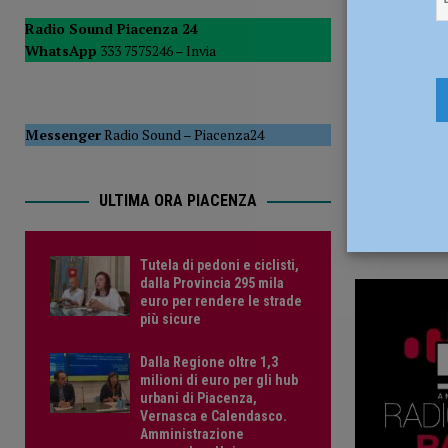
1 Maggio 
POLITICA
Radio Sound Piacenza 24
WhatsApp
333 7575246 –
Invia
[ 5 Agosto 2026 ]
Caldo estremo e asili nido, Tagliaferri (F
Messenger
Radio Sound
–
Piacenza24
ULTIMA ORA PIACENZA
Tutela di pedoni e ciclisti,
dalla Provincia 295 mila
euro per rendere le strade
più sicure
Dalla Regione oltre 1,3
milioni di euro per gli hub
urbani di Piacenza,
Vernasca e Calendasco.
Amministrazione