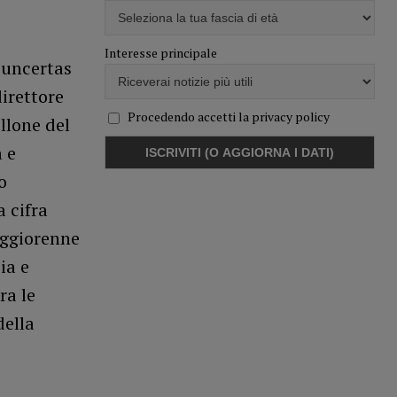
Interesse principale
Cuncertas
direttore
Procedendo accetti la privacy policy
ellone del
 e
o
 cifra
aggiorenne
ia e
ra le
della