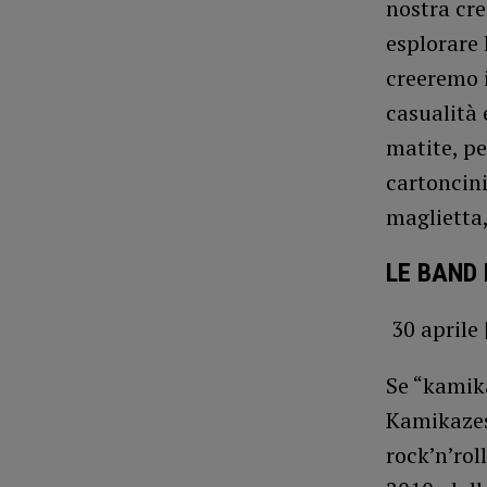
nostra cre
esplorare 
creeremo 
casualità 
matite, pen
cartoncin
maglietta
LE BAND
30 april
Se “kamika
Kamikazes
rock’n’rol