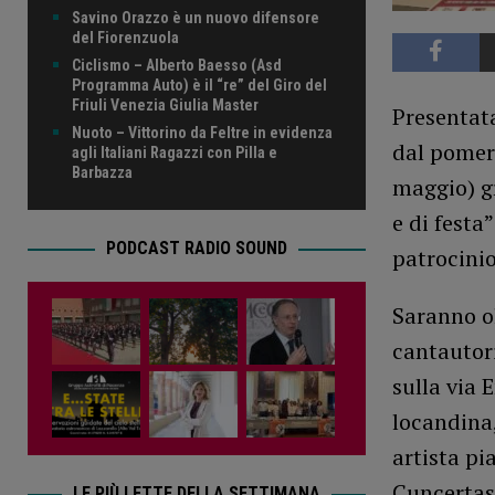
Savino Orazzo è un nuovo difensore
del Fiorenzuola
Ciclismo – Alberto Baesso (Asd
Programma Auto) è il “re” del Giro del
Friuli Venezia Giulia Master
Presentata
Nuoto – Vittorino da Feltre in evidenza
dal pomeri
agli Italiani Ragazzi con Pilla e
Barbazza
maggio) gr
e di festa
PODCAST RADIO SOUND
patrocini
Saranno ol
cantautori
sulla via 
locandina,
artista p
Cuncertas
LE PIÙ LETTE DELLA SETTIMANA