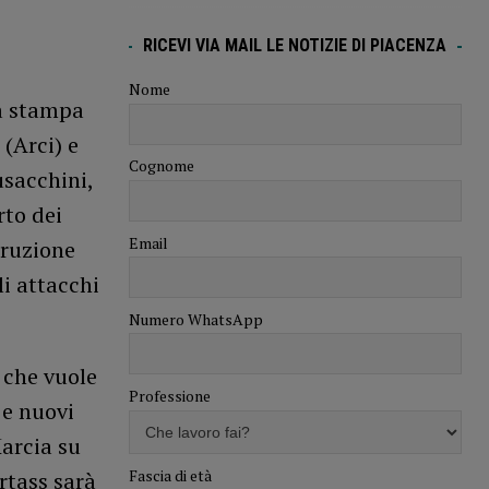
RICEVI VIA MAIL LE NOTIZIE DI PIACENZA
Nome
za stampa
 (Arci) e
Cognome
usacchini,
rto dei
Email
truzione
li attacchi
Numero WhatsApp
 che vuole
Professione
 e nuovi
Marcia su
Fascia di età
rtass sarà