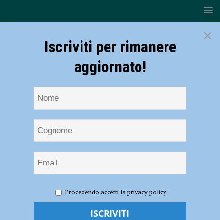
×
Iscriviti per rimanere
aggiornato!
HOME
NOTIZIE
ECONOMIA
A Piacenza imprese
Procedendo accetti la privacy policy
giovanili in lieve calo, flessione dell’1,6 per cento in un anno
A Piacenza imprese giovanili in lieve