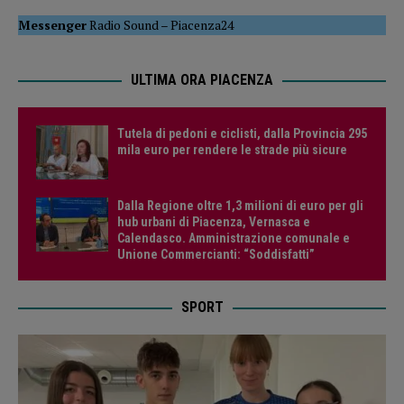
Messenger
Radio Sound
–
Piacenza24
ULTIMA ORA PIACENZA
Tutela di pedoni e ciclisti, dalla Provincia 295
mila euro per rendere le strade più sicure
Dalla Regione oltre 1,3 milioni di euro per gli
hub urbani di Piacenza, Vernasca e
Calendasco. Amministrazione comunale e
Unione Commercianti: “Soddisfatti”
SPORT