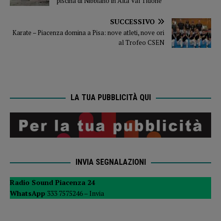
piscina di Nibbiano in Alta Val Tidone
SUCCESSIVO
Karate – Piacenza domina a Pisa: nove atleti, nove ori
al Trofeo CSEN
LA TUA PUBBLICITÀ QUI
INVIA SEGNALAZIONI
Radio Sound Piacenza 24
WhatsApp
333 7575246 –
Invia