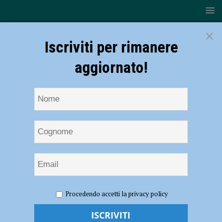
×
Iscriviti per rimanere
aggiornato!
HOME
NOTIZIE
ATTUALITÀ
Nasce Acerzip, il
Procedendo accetti la privacy policy
nuovo servizio on line per semplificare la vita agli inquilini
Nasce Acerzip, il nuovo servizio on line