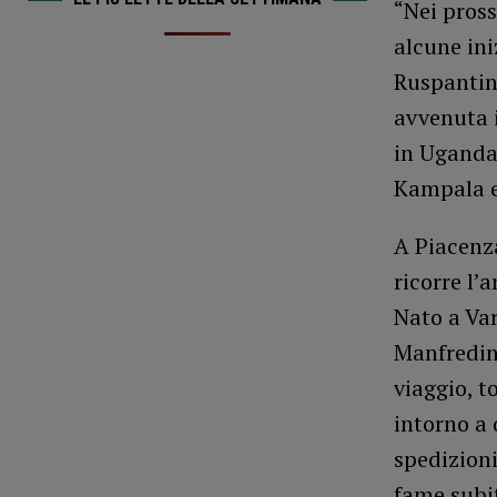
“Nei pross
alcune ini
Ruspantini
avvenuta i
in Uganda.
Kampala e 
A Piacenza
ricorre l’
Nato a Var
Manfredin
viaggio, t
intorno a 
spedizioni
fame subit