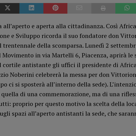
all’aperto e aperta alla cittadinanza. Così Afric
ne e Sviluppo ricorda il suo fondatore don Vitto
l trentennale della scomparsa. Lunedì 2 settembre
l Movimento in via Martelli 6, Piacenza, aprirà le 
l cortile antistante gli uffici il presidente di Afri
io Noberini celebrerà la messa per don Vittorion
o ci si sposterà all’interno della sede). L’intenzi
o quella di una commemorazione, ma di una rifles
utti: proprio per questo motivo la scelta della loc
ugli spazi all’aperto antistanti la sede, che sarann