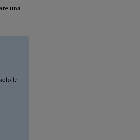
iare una
solo le