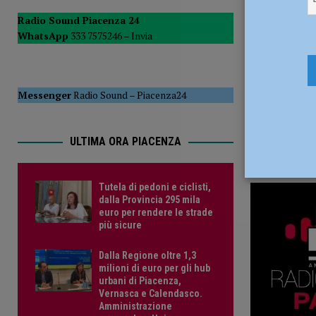
POLITICA
Radio Sound Piacenza 24
WhatsApp
333 7575246 –
Invia
[ 5 Agosto 2026 ]
Caldo estremo e asili nido, Tagliaferri (F
Messenger
Radio Sound
–
Piacenza24
ULTIMA ORA PIACENZA
Tutela di pedoni e ciclisti,
dalla Provincia 295 mila
euro per rendere le strade
più sicure
Dalla Regione oltre 1,3
milioni di euro per gli hub
urbani di Piacenza,
Vernasca e Calendasco.
Amministrazione