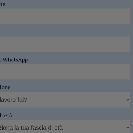
me
o WhatsApp
sione
di età