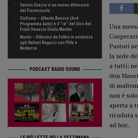
Savino Orazzo è un nuovo difensore
del Fiorenzuola
Ciclismo – Alberto Baesso (Asd
Programma Auto) è il “re” del Giro del
Una messa 
Friuli Venezia Giulia Master
Cooperazio
Nuoto – Vittorino da Feltre in evidenza
agli Italiani Ragazzi con Pilla e
Pastori ne
Barbazza
la sede de
a tutti: ne
PODCAST RADIO SOUND
don Mauriz
di maltemp
non è sol
aperta a t
ricaduta s
ad hoc.
LE PIÙ LETTE DELLA SETTIMANA