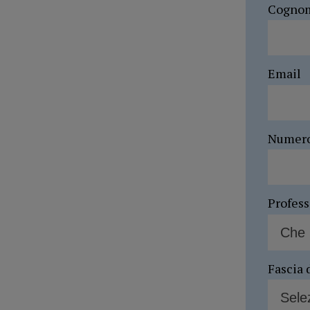
Cogno
Email
Numer
Profes
Fascia 