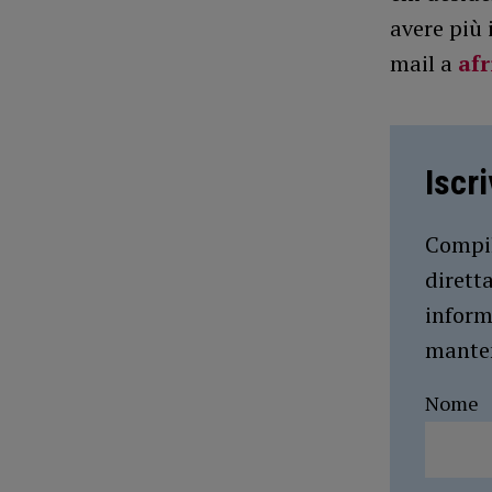
avere più
mail a
af
Iscr
Compil
dirett
inform
manten
Nome