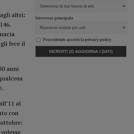
gli altri:
Interesse principale
 146.
enacia
Procedendo accetti la privacy policy
li fece il
30 anni
 qualcosa
e.
ll’11 al
nto con
 ottobre:
 volesse