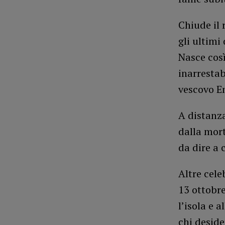
Chiude il 
gli ultimi
Nasce così
inarrestab
vescovo E
A distanza
dalla mort
da dire a 
Altre cele
13 ottobre
l’isola e 
chi deside