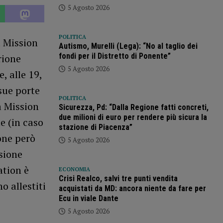
5 Agosto 2026
POLITICA
a Mission
Autismo, Murelli (Lega): “No al taglio dei
fondi per il Distretto di Ponente”
rione
5 Agosto 2026
, alle 19,
sue porte
POLITICA
ca Mission
Sicurezza, Pd: “Dalla Regione fatti concreti,
due milioni di euro per rendere più sicura la
e (in caso
stazione di Piacenza”
one però
5 Agosto 2026
sione
ation è
ECONOMIA
Crisi Realco, salvi tre punti vendita
o allestiti
acquistati da MD: ancora niente da fare per
Ecu in viale Dante
5 Agosto 2026