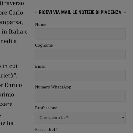
ttraverso
ore Carlo
RICEVI VIA MAIL LE NOTIZIE DI PIACENZA
comparsa,
Nome
in Italia e
unedì a
Cognome
 in cui
Email
rietà”.
r Enrico
Numero WhatsApp
 primo
zzare
Professione
,
ame ha
Fascia di età