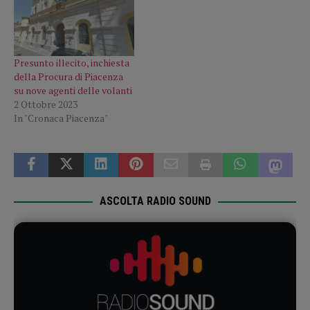
Presunto illecito, inchiesta
della Procura di Piacenza
su nove agenti delle volanti
2 Ottobre 2023
In "Cronaca Piacenza"
ASCOLTA RADIO SOUND