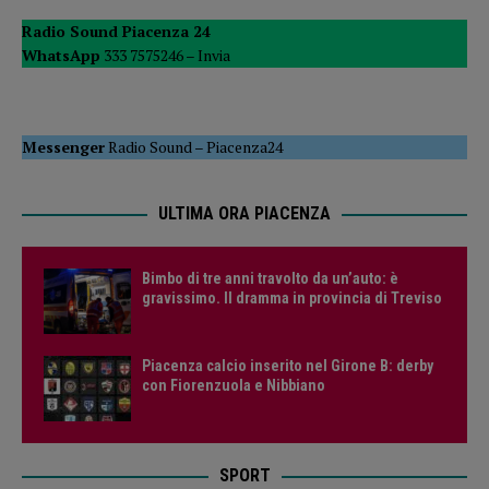
Radio Sound Piacenza 24
WhatsApp
333 7575246 –
Invia
Messenger
Radio Sound
–
Piacenza24
ULTIMA ORA PIACENZA
Bimbo di tre anni travolto da un’auto: è
gravissimo. Il dramma in provincia di Treviso
Piacenza calcio inserito nel Girone B: derby
con Fiorenzuola e Nibbiano
SPORT