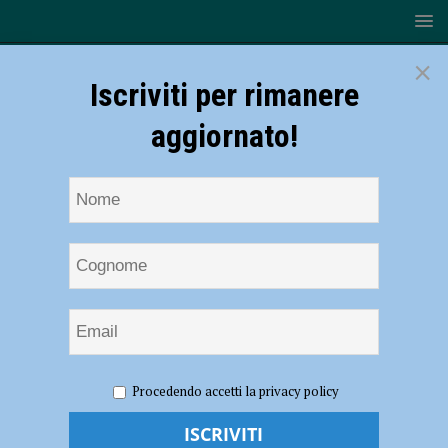
×
Iscriviti per rimanere
aggiornato!
HOME
NOTIZIE
CRONACA PIACENZA
Aggredisce
Procedendo accetti la privacy policy
un agente con un tubo metallico: arrestato 18enne
Aggredisce un agente con un tubo