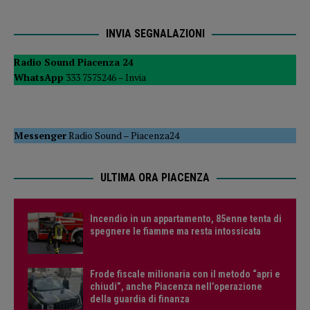
INVIA SEGNALAZIONI
Radio Sound Piacenza 24
WhatsApp
333 7575246 –
Invia
Messenger
Radio Sound
–
Piacenza24
ULTIMA ORA PIACENZA
Incendio in un appartamento, 85enne tenta di
spegnere le fiamme ma resta intossicata
Frode fiscale milionaria con il metodo “apri e
chiudi”, anche Piacenza nell’operazione
della guardia di finanza