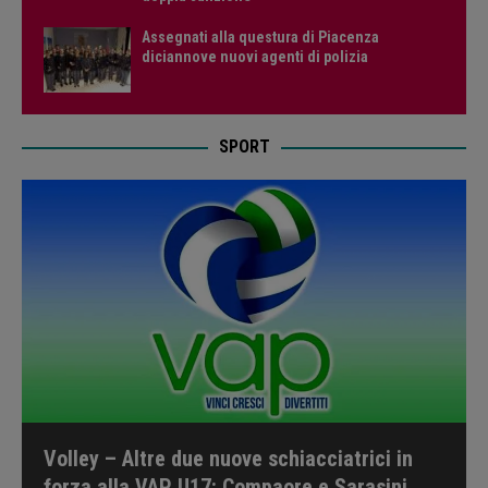
Assegnati alla questura di Piacenza
diciannove nuovi agenti di polizia
SPORT
Volley – Altre due nuove schiacciatrici in
forza alla VAP U17: Compaore e Sarasini