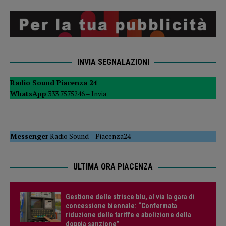
INVIA SEGNALAZIONI
Radio Sound Piacenza 24
WhatsApp
333 7575246 –
Invia
Messenger
Radio Sound
–
Piacenza24
ULTIMA ORA PIACENZA
Gestione delle strisce blu, al via la gara di
concessione biennale: “Confermata
riduzione delle tariffe e abolizione della
doppia sanzione”