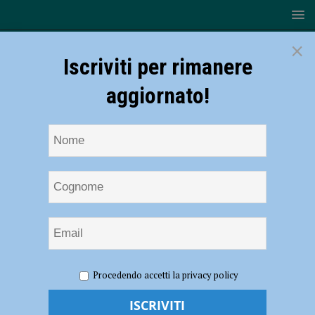
×
Iscriviti per rimanere
aggiornato!
HOME
NOTIZIE
ATTUALITÀ
Iniziata la campagna
Procedendo accetti la privacy policy
mondiale dei Testimoni di Geova, a Piacenza in 1134 per il Corso
Biblico