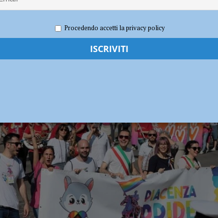
al 17 luglio tre giornate di visite tra Reggio e Piacenza
ATTUALITÀ
ghi: “La giunta sa dei rapporti tra il direttore generale e il soggetto
 2026
Redazione FG
Attualità
Procedendo accetti la privacy policy