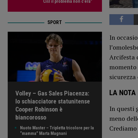
Cisl il problema non c’era”
SPORT
In occasio
l’omolesb
Arcifesta 
momento p
sicurezza 
LA NOTA 
Volley – Gas Sales Piacenza:
lo schiacciatore statunitense
In questi 
Cooper Robinson è
biancorosso
meno delle
Crediamo c
Nuoto Master – Tripletta tricolore per la
“mamma” Marta Magnani