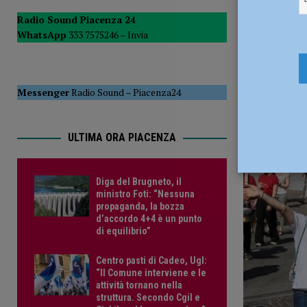
[ 14 Luglio 2026 ]
Progetto cicloturismo Visit Emilia, dal 14 
Radio Sound Piacenza 24
WhatsApp
333 7575246 –
Invia
[ 14 Luglio 2026 ]
Piano di marketing territoriale, Papamaren
16 Maggio
incaricato?”
POLITICA
Messenger
Radio Sound
–
Piacenza24
ULTIMA ORA PIACENZA
Diga del Brugneto, il
ministro Foti: “Nessuna
propaganda, la bozza
d’accordo 4+4 è un punto
di equilibrio”
Centro pasti di Cadeo, Ugl:
“Il Comune interviene e le
attività tornano nella
struttura. Secondo Cgil e