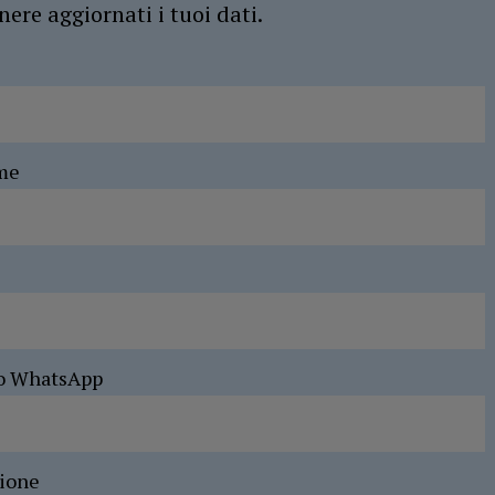
ere aggiornati i tuoi dati.
me
o WhatsApp
sione