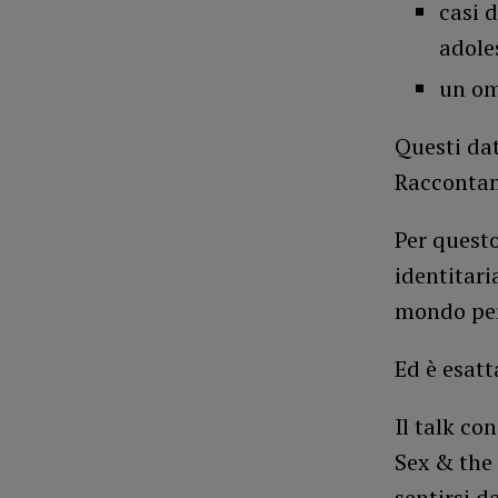
casi 
adole
un om
Questi da
Raccontano
Per quest
identitari
mondo per 
Ed è esatt
Il talk co
Sex & the
sentirsi d