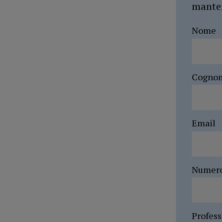
manten
Nome
Cogno
Email
Numer
Profes