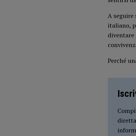
A seguire 
italiano, 
diventare
convivenz
Perché una
Iscr
Compil
dirett
inform