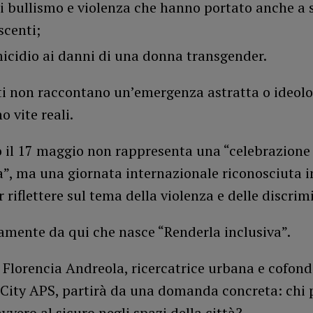
di bullismo e violenza che hanno portato anche a s
scenti;
icidio ai danni di una donna transgender.
ti non raccontano un’emergenza astratta o ideolo
 vite reali.
o il 17 maggio non rappresenta una “celebrazione
a”, ma una giornata internazionale riconosciuta in
riflettere sul tema della violenza e delle discrim
amente da qui che nasce “Renderla inclusiva”.
n Florencia Andreola, ricercatrice urbana e cofond
 City APS, partirà da una domanda concreta: chi
avvero al sicuro negli spazi della città?