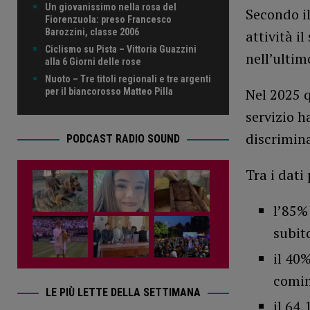
Un giovanissimo nella rosa del
Secondo il
Fiorenzuola: preso Francesco
Barozzini, classe 2006
attività i
Ciclismo su Pista – Vittoria Guazzini
nell’ultim
alla 6 Giorni delle rose
Nuoto – Tre titoli regionali e tre argenti
Nel 2025 q
per il biancorosso Matteo Pilla
servizio h
discrimin
PODCAST RADIO SOUND
Tra i dati
l’85%
subit
il 40
comin
LE PIÙ LETTE DELLA SETTIMANA
il 64