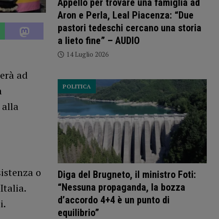
Appello per trovare una famiglia ad
Aron e Perla, Leal Piacenza: “Due
pastori tedeschi cercano una storia
a lieto fine” – AUDIO
14 Luglio 2026
erà ad
POLITICA
n
 alla
sistenza o
Diga del Brugneto, il ministro Foti:
“Nessuna propaganda, la bozza
talia.
d’accordo 4+4 è un punto di
i.
equilibrio”