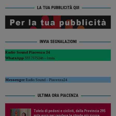
LA TUA PUBBLICITÀ QUI
INVIA SEGNALAZIONI
Radio Sound Piacenza 24
WhatsApp
333 7575246 –
Invia
Messenger
Radio Sound
–
Piacenza24
ULTIMA ORA PIACENZA
Tutela di pedoni e ciclisti, dalla Provincia 295
mila euro per rendere le strade più sicure