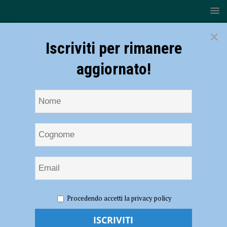
×
Iscriviti per rimanere
aggiornato!
HOME
NOTIZIE
ATTUALITÀ
Assegnazione degli
Procedendo accetti la privacy policy
alloggi Erp e richieste di cambio alloggio, pubblicato il bando:
domande entro il 3 maggio