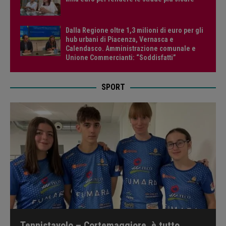
Dalla Regione oltre 1,3 milioni di euro per gli
hub urbani di Piacenza, Vernasca e
Calendasco. Amministrazione comunale e
Unione Commercianti: “Soddisfatti”
SPORT
Tennistavolo – Cortemaggiore, è tutto