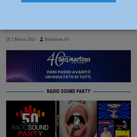
Assegnazione degli alloggi Erp e richieste
di cambio alloggio, pubblicato il bando:
domande entro il 3 maggio
2 Marzo 2021
Redazione FG
RADIO SOUND PARTY