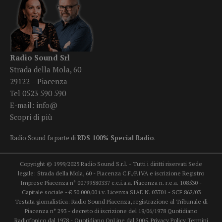
Radio Sound Srl
Strada della Mola, 60
29122 – Piacenza
Tel 0523 590 590
E-mail:
info@
Scopri di più
Radio Sound fa parte di
RDS 100% Special Radio
.
Copyright © 1999/2025 Radio Sound S.r.l. - Tutti i diritti riservati Sede
legale: Strada della Mola, 60 - Piacenza C.F./P.IVA e iscrizione Registro
Imprese Piacenza n° 00799580337 c.c.i.a.a. Piacenza n. r.e.a. 108530 -
Capitale sociale - € 50.000,00 i.v. Licenza SIAE N. 03701 - SCF 862/03
Testata giornalistica: Radio Sound Piacenza, registrazione al Tribunale di
Piacenza n° 293 - decreto di iscrizione del 19/06/1978 Quotidiano
Radiofonico dal 1978 - Quotidiano OnLine dal 2005.
Privacy Policy
Termini