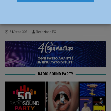
Mancata revisione dell’auto o mezzi privi
di assicurazione, oltre 600 violazioni
accertate nel 2020
2 Marzo 2021
Redazione FG
RADIO SOUND PARTY