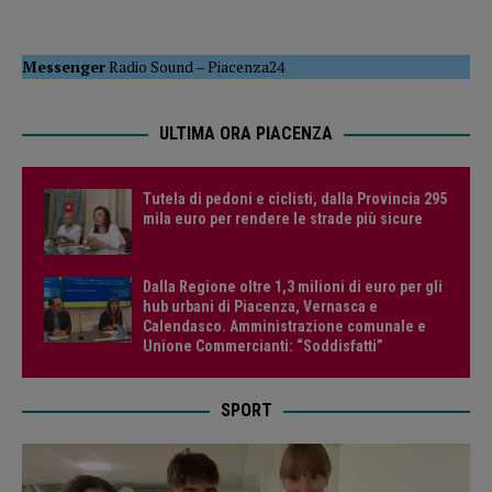
Messenger
Radio Sound
–
Piacenza24
ULTIMA ORA PIACENZA
Tutela di pedoni e ciclisti, dalla Provincia 295
mila euro per rendere le strade più sicure
Dalla Regione oltre 1,3 milioni di euro per gli
hub urbani di Piacenza, Vernasca e
Calendasco. Amministrazione comunale e
Unione Commercianti: “Soddisfatti”
SPORT