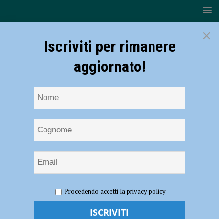
×
Iscriviti per rimanere
aggiornato!
HOME
NOTIZIE
CRONACA PIACENZA
Mancata
Procedendo accetti la privacy policy
revisione dell’auto o mezzi privi di assicurazione, oltre 600 violazioni
accertate nel 2020