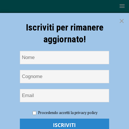
×
Iscriviti per rimanere
aggiornato!
HOME
NOTIZIE
ECONOMIA
Alluvione Emilia
Procedendo accetti la privacy policy
Romagna, Confedilizia raccoglie fondi
Alluvione Emilia Romagna, Confedilizia