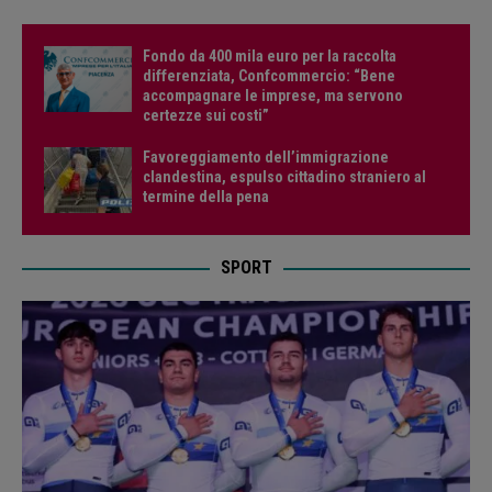
Fondo da 400 mila euro per la raccolta
differenziata, Confcommercio: “Bene
accompagnare le imprese, ma servono
certezze sui costi”
Favoreggiamento dell’immigrazione
clandestina, espulso cittadino straniero al
termine della pena
SPORT