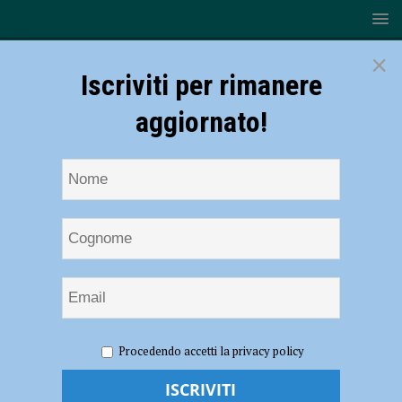
×
Iscriviti per rimanere
aggiornato!
HOME
NOTIZIE
ECONOMIA
Alternanza scuola-
Procedendo accetti la privacy policy
lavoro, accordo tra Confindustria e Ufficio scolastico provinciale
Alternanza scuola-lavoro, accordo tra