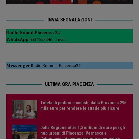
INVIA SEGNALAZIONI
Radio Sound Piacenza 24
WhatsApp
333 7575246 –
Invia
Messenger
Radio Sound
–
Piacenza24
ULTIMA ORA PIACENZA
Tutela di pedoni e ciclisti, dalla Provincia 295
mila euro per rendere le strade più sicure
Dalla Regione oltre 1,3 milioni di euro per gli
hub urbani di Piacenza, Vernasca e
Calendasco. Amministrazione comunale e