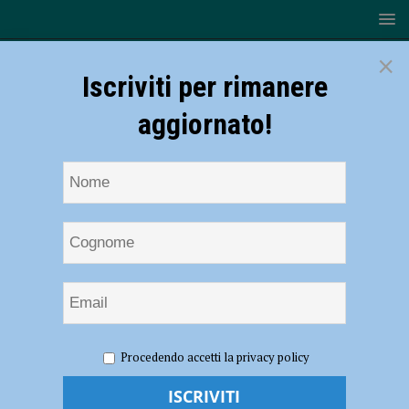
×
Iscriviti per rimanere
aggiornato!
HOME
NOTIZIE
ATTUALITÀ
Angioedema day,
Procedendo accetti la privacy policy
incontro gratuito aperto alla cittadinanza per conoscere meglio la
malattia