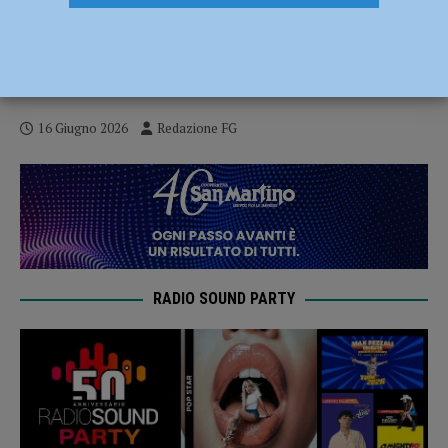
Angioedema day, incontro gratuito aperto
alla cittadinanza per conoscere meglio la
malattia
16 Giugno 2026
Redazione FG
RADIO SOUND PARTY