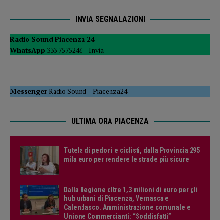
INVIA SEGNALAZIONI
Radio Sound Piacenza 24
WhatsApp
333 7575246 –
Invia
Messenger
Radio Sound
–
Piacenza24
ULTIMA ORA PIACENZA
Tutela di pedoni e ciclisti, dalla Provincia 295
mila euro per rendere le strade più sicure
Dalla Regione oltre 1,3 milioni di euro per gli
hub urbani di Piacenza, Vernasca e
Calendasco. Amministrazione comunale e
Unione Commercianti: “Soddisfatti”