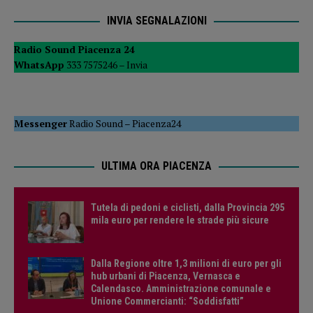
INVIA SEGNALAZIONI
Radio Sound Piacenza 24
WhatsApp
333 7575246 –
Invia
Messenger
Radio Sound
–
Piacenza24
ULTIMA ORA PIACENZA
Tutela di pedoni e ciclisti, dalla Provincia 295
mila euro per rendere le strade più sicure
Dalla Regione oltre 1,3 milioni di euro per gli
hub urbani di Piacenza, Vernasca e
Calendasco. Amministrazione comunale e
Unione Commercianti: “Soddisfatti”