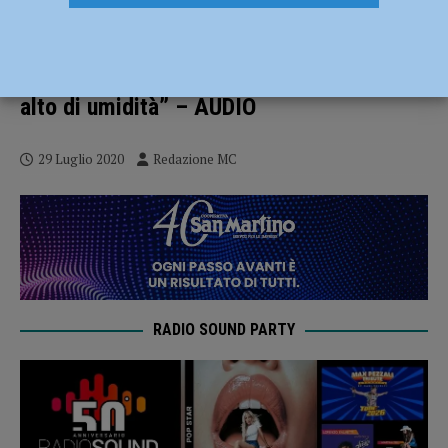
Anticiclone africano: gran caldo nel
piacentino fino al 3 agosto. Corazzon di
3B Meteo: “Nella prima serata il picco più
alto di umidità” – AUDIO
29 Luglio 2020
Redazione MC
RADIO SOUND PARTY