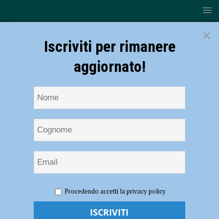
×
Iscriviti per rimanere
aggiornato!
HOME
NOTIZIE
ATTUALITÀ
Anticiclone africano:
Procedendo accetti la privacy policy
gran caldo nel piacentino fino al 3 agosto. Corazzon di 3B Meteo:
“Nella prima serata il picco più alto di umidità” – AUDIO