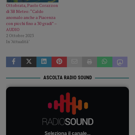
Ottobrata, Paolo Corazzon
di 3B Meteo: “Caldo
anomalo anche a Piacenza
con picchi fino a 30 gradi” –
AUDIO
2 Ottobre 2023
In "Attualità"
ASCOLTA RADIO SOUND
Seleziona il canale...