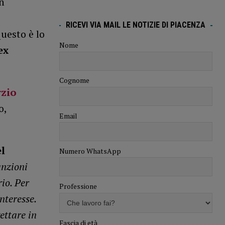
n
RICEVI VIA MAIL LE NOTIZIE DI PIACENZA
questo è lo
Nome
ex
Cognome
zio
o,
Email
el
Numero WhatsApp
unzioni
io. Per
Professione
nteresse.
ettare in
Fascia di età