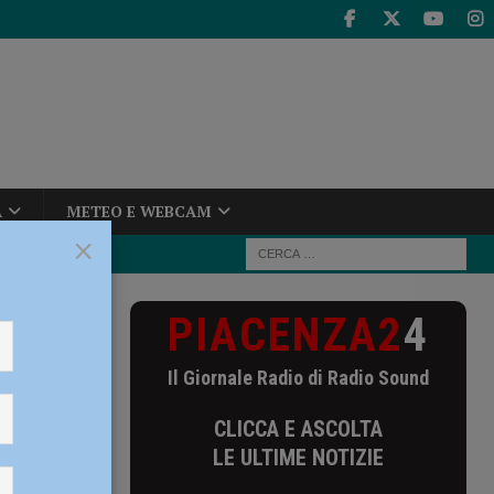
A
METEO E WEBCAM
×
PIACENZA2
4
o, 90 studenti
Il Giornale Radio di Radio Sound
io, 90
CLICCA E ASCOLTA
tudenti
LE ULTIME NOTIZIE