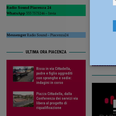
[ 7 Agosto 2026 ]
Assegnati alla questura di Piacenza dici
Radio Sound Piacenza 24
WhatsApp
333 7575246 –
Invia
[ 8 Agosto 2026 ]
Rissa in via Cittadella, padre e figlio ag
17 Marzo 
Messenger
Radio Sound
–
Piacenza24
ULTIMA ORA PIACENZA
Rissa in via Cittadella,
padre e figlio aggrediti
con spranghe e sedie:
indagini in corso
Piazza Cittadella, dalla
Conferenza dei servizi via
libera al progetto di
riqualificazione