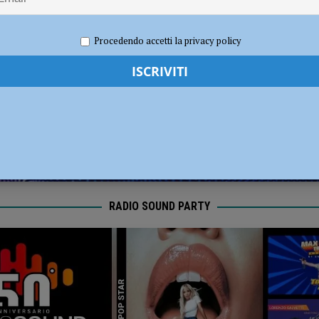
annove nuovi agenti di polizia
CRONACA PIACENZA
grediti con spranghe e sedie: indagini in corso
CRONACA PIACENZA
2023
Redazione MC
Attualità
Procedendo accetti la privacy policy
RADIO SOUND PARTY