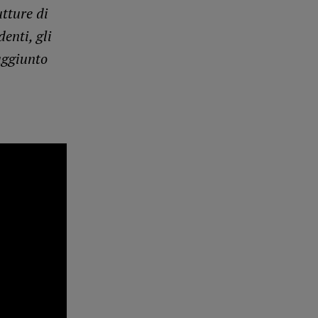
utture di
enti, gli
aggiunto