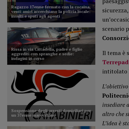
paesaggist
sicurezza,
un’occasio
scenario p
Consorzi
Il tema è 
Terrepa
intitolato
L’obiettivo
Politecni
insediare a
altro che s
L’idea è st