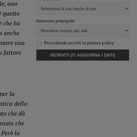
le, uno
è questo
Interesse principale
e che ha
ma anche
essere una
Procedendo accetti la privacy policy
n fattore
per la
atica dello
nto che dà
ensate che
 Però la