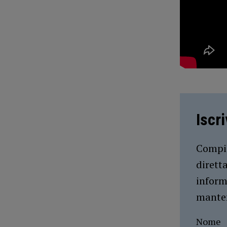
Iscr
Compil
dirett
inform
manten
Nome